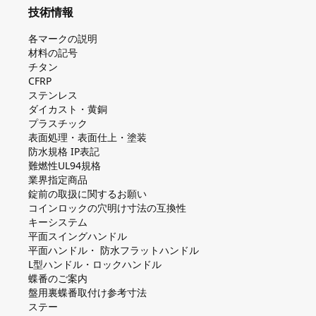
技術情報
各マークの説明
材料の記号
チタン
CFRP
ステンレス
ダイカスト・⻩銅
プラスチック
表面処理・表面仕上・塗装
防⽔規格 IP表記
難燃性UL94規格
業界指定商品
錠前の取扱に関するお願い
コインロックの⽳明け⼨法の互換性
キーシステム
平⾯スイングハンドル
平⾯ハンドル・ 防⽔フラットハンドル
L型ハンドル・ロックハンドル
蝶番のご案内
盤⽤裏蝶番取付け参考⼨法
ステー