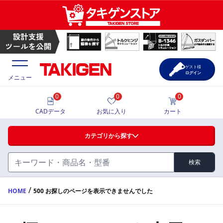
ゲスト様
ログイン
メニュー
0
0
0
価格一覧
CADデータ
お気に入り
カート
選定ツール
カテゴリから探す
製品カタログ
検索
ハンドル・取手・つまみ・周辺機器
FA・A
CAD一覧
/
HOME
500 お探しのページを表示できませんでした
蝶番・ステー・周辺機器
サポート・お問合せ
FB・B