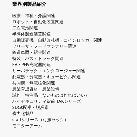
業界別製品紹介
医療・福祉・介護関連
ロボット・自動化装置関連
二次電池関連
半導体製造装置関連
自動販売機・自動改札機・コインロッカー関連
フリーザ・フードマシナリー関連
鉄道車両・駅舎関連
特装・バス・トラック関連
EV・PHV充電器関連
サーバラック・エンクロージャー関連
配電盤・分電盤・キュービクル関連
共同溝・無電柱化関連
農業育成資材・農業設備
試作・特注品（ないものは作ればいい）
ハイセキュリティ錠前 TAKシリーズ
SDGs配慮・脱炭素
省力化製品
staffシリーズ（可搬ラック）
モニターアーム