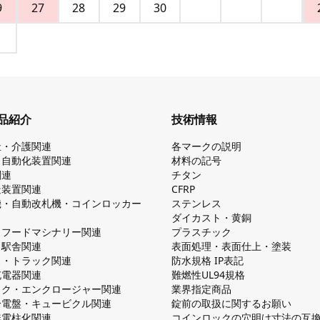
9
27
28
29
30
品紹介
技術情報
祉・介護関連
各マークの説明
・自動化装置関連
材料の記号
関連
チタン
造装置関連
CFRP
機・自動改札機・コインロッカー
ステンレス
ダイカスト・⻩銅
・フードマシナリー関連
プラスチック
・駅舎関連
表面処理・表面仕上・塗装
ス・トラック関連
防⽔規格 IP表記
V充電器関連
難燃性UL94規格
ック・エンクロージャー関連
業界指定商品
分電盤・キュービクル関連
錠前の取扱に関するお願い
無電柱化関連
コインロックの⽳明け⼨法の互