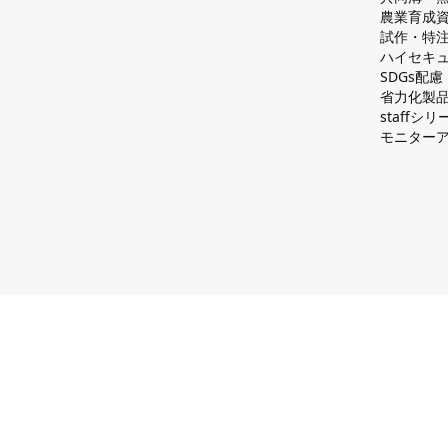
農業育成
試作・特
ハイセキュ
SDGs配
省力化製
staff
モニター