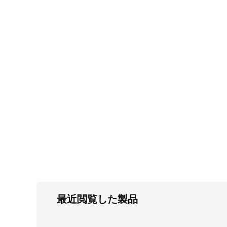
FC・C
電気錠・インターロック
L・LE
キースイッチ
S
キャスター・アジャスター・スライドレ
ール・モニターアーム
K・KC
断熱・ライト・ラック
FD・FE
最近閲覧した製品