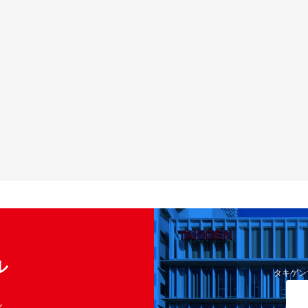
ル
タキゲン
く