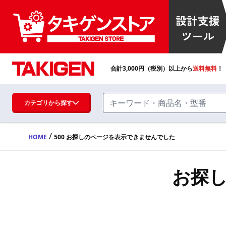
合計
3,000
円（税別）以上から
送料無料
！
カテゴリから探す
/
HOME
500 お探しのページを表示できませんでした
ハンドル・取手・つまみ・周辺機器
FA・A
お探
蝶番・ステー・周辺機器
FB・B
ファスナー・ラッチ錠・キャッチ・錠前
装置・周辺機器