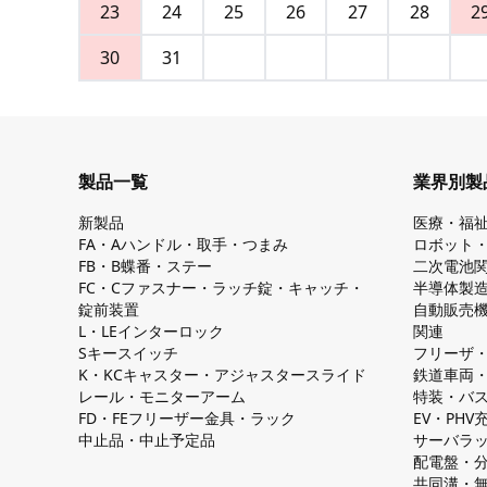
23
24
25
26
27
28
2
30
31
製品一覧
業界別製
新製品
医療・福
FA・Aハンドル・取手・つまみ
ロボット
FB・B蝶番・ステー
二次電池
FC・Cファスナー・ラッチ錠・キャッチ・
半導体製
錠前装置
自動販売
L・LEインターロック
関連
Sキースイッチ
フリーザ
K・KCキャスター・アジャスタースライド
鉄道車両
レール・モニターアーム
特装・バ
FD・FEフリーザー金具・ラック
EV・PH
中止品・中止予定品
サーバラ
配電盤・
共同溝・