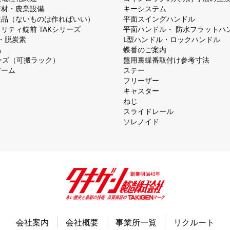
資材・農業設備
キーシステム
注品（ないものは作ればいい）
平⾯スイングハンドル
リティ錠前 TAKシリーズ
平⾯ハンドル・ 防⽔フラットハ
慮・脱炭素
L型ハンドル・ロックハンドル
品
蝶番のご案内
シリーズ（可搬ラック）
盤⽤裏蝶番取付け参考⼨法
アーム
ステー
フリーザー
キャスター
ねじ
スライドレール
ソレノイド
会社案内
会社概要
事業所一覧
リクルート