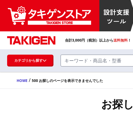
合計
3,000
円（税別）以上から
送料無料
！
カテゴリから探す
/
HOME
500 お探しのページを表示できませんでした
ハンドル・取手・つまみ・周辺機器
FA・A
お探
蝶番・ステー・周辺機器
FB・B
ファスナー・ラッチ錠・キャッチ・錠前
装置・周辺機器