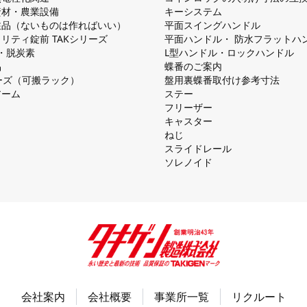
資材・農業設備
キーシステム
注品（ないものは作ればいい）
平⾯スイングハンドル
リティ錠前 TAKシリーズ
平⾯ハンドル・ 防⽔フラットハ
慮・脱炭素
L型ハンドル・ロックハンドル
品
蝶番のご案内
シリーズ（可搬ラック）
盤⽤裏蝶番取付け参考⼨法
アーム
ステー
フリーザー
キャスター
ねじ
スライドレール
ソレノイド
会社案内
会社概要
事業所一覧
リクルート