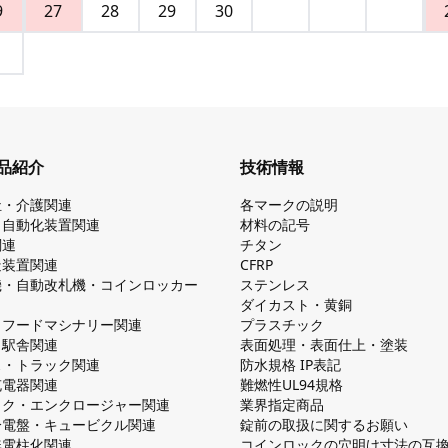
9
27
28
29
30
品紹介
技術情報
祉・介護関連
各マークの説明
・自動化装置関連
材料の記号
関連
チタン
造装置関連
CFRP
機・自動改札機・コインロッカー
ステンレス
ダイカスト・⻩銅
・フードマシナリー関連
プラスチック
・駅舎関連
表面処理・表面仕上・塗装
ス・トラック関連
防⽔規格 IP表記
V充電器関連
難燃性UL94規格
ック・エンクロージャー関連
業界指定商品
分電盤・キュービクル関連
錠前の取扱に関するお願い
無電柱化関連
コインロックの⽳明け⼨法の互