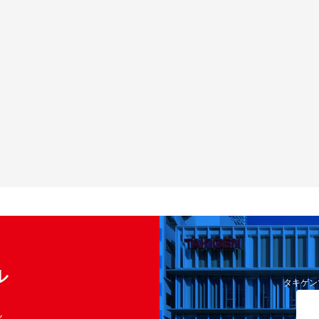
ル
タキゲン
く