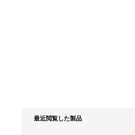
FC・C
電気錠・インターロック
L・LE
キースイッチ
S
キャスター・アジャスター・スライドレ
ール・モニターアーム
K・KC
断熱・ライト・ラック
FD・FE
最近閲覧した製品