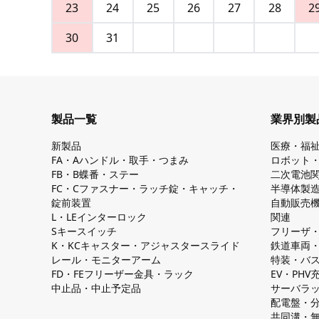
23
24
25
26
27
28
2
30
31
製品一覧
業界別製
新製品
医療・福
FA・Aハンドル・取手・つまみ
ロボット
FB・B蝶番・ステー
二次電池
FC・Cファスナー・ラッチ錠・キャッチ・
半導体製
錠前装置
自動販売
L・LEインターロック
関連
Sキースイッチ
フリーザ
K・KCキャスター・アジャスタースライド
鉄道車両
レール・モニターアーム
特装・バ
FD・FEフリーザー金具・ラック
EV・PH
中止品・中止予定品
サーバラ
配電盤・
共同溝・