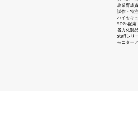
農業育成
試作・特
ハイセキュ
SDGs配
省力化製
staff
モニター