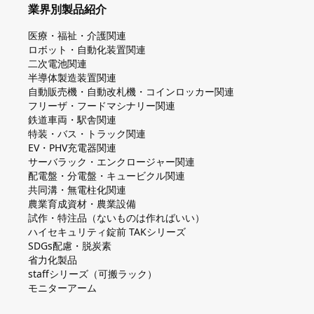
業界別製品紹介
医療・福祉・介護関連
ロボット・自動化装置関連
二次電池関連
半導体製造装置関連
自動販売機・自動改札機・コインロッカー関連
フリーザ・フードマシナリー関連
鉄道車両・駅舎関連
特装・バス・トラック関連
EV・PHV充電器関連
サーバラック・エンクロージャー関連
配電盤・分電盤・キュービクル関連
共同溝・無電柱化関連
農業育成資材・農業設備
試作・特注品（ないものは作ればいい）
ハイセキュリティ錠前 TAKシリーズ
SDGs配慮・脱炭素
省力化製品
staffシリーズ（可搬ラック）
モニターアーム