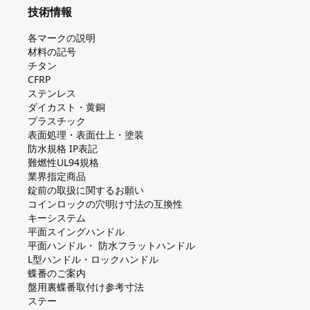
技術情報
各マークの説明
材料の記号
チタン
CFRP
ステンレス
ダイカスト・⻩銅
プラスチック
表面処理・表面仕上・塗装
防⽔規格 IP表記
難燃性UL94規格
業界指定商品
錠前の取扱に関するお願い
コインロックの⽳明け⼨法の互換性
キーシステム
平⾯スイングハンドル
平⾯ハンドル・ 防⽔フラットハンドル
L型ハンドル・ロックハンドル
蝶番のご案内
盤⽤裏蝶番取付け参考⼨法
ステー