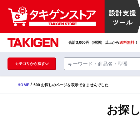
合計
3,000
円（税別）以上から
送料無料
！
カテゴリから探す
/
HOME
500 お探しのページを表示できませんでした
ハンドル・取手・つまみ・周辺機器
FA・A
お探
蝶番・ステー・周辺機器
FB・B
ファスナー・ラッチ錠・キャッチ・錠前
装置・周辺機器