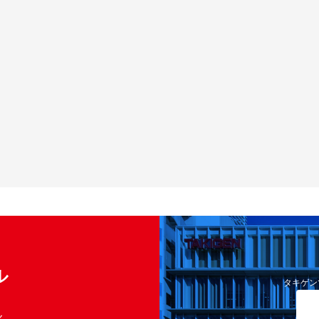
ル
タキゲン
く