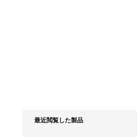
FC・C
電気錠・インターロック
L・LE
キースイッチ
S
キャスター・アジャスター・スライドレ
ール・モニターアーム
K・KC
断熱・ライト・ラック
FD・FE
最近閲覧した製品