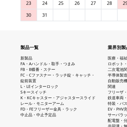
23
24
25
26
27
28
2
30
31
製品一覧
業界別製
新製品
医療・福
FA・Aハンドル・取手・つまみ
ロボット
FB・B蝶番・ステー
二次電池
FC・Cファスナー・ラッチ錠・キャッチ・
半導体製
錠前装置
自動販売
L・LEインターロック
関連
Sキースイッチ
フリーザ
K・KCキャスター・アジャスタースライド
鉄道車両
レール・モニターアーム
特装・バ
FD・FEフリーザー金具・ラック
EV・PH
中止品・中止予定品
サーバラ
配電盤・
共同溝・