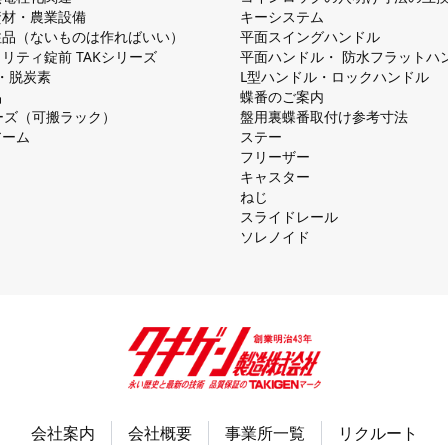
資材・農業設備
キーシステム
注品（ないものは作ればいい）
平⾯スイングハンドル
リティ錠前 TAKシリーズ
平⾯ハンドル・ 防⽔フラットハ
慮・脱炭素
L型ハンドル・ロックハンドル
品
蝶番のご案内
シリーズ（可搬ラック）
盤⽤裏蝶番取付け参考⼨法
アーム
ステー
フリーザー
キャスター
ねじ
スライドレール
ソレノイド
会社案内
会社概要
事業所一覧
リクルート