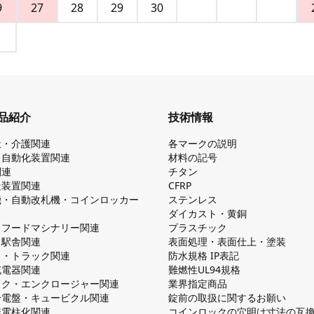
9
27
28
29
30
品紹介
技術情報
祉・介護関連
各マークの説明
・自動化装置関連
材料の記号
関連
チタン
造装置関連
CFRP
機・自動改札機・コインロッカー
ステンレス
ダイカスト・⻩銅
・フードマシナリー関連
プラスチック
・駅舎関連
表面処理・表面仕上・塗装
ス・トラック関連
防⽔規格 IP表記
V充電器関連
難燃性UL94規格
ック・エンクロージャー関連
業界指定商品
分電盤・キュービクル関連
錠前の取扱に関するお願い
無電柱化関連
コインロックの⽳明け⼨法の互