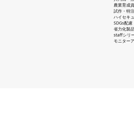
農業育成
試作・特
ハイセキュ
SDGs配
省力化製
staff
モニター