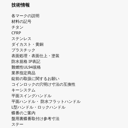
技術情報
各マークの説明
材料の記号
チタン
CFRP
ステンレス
ダイカスト・⻩銅
プラスチック
表面処理・表面仕上・塗装
防⽔規格 IP表記
難燃性UL94規格
業界指定商品
錠前の取扱に関するお願い
コインロックの⽳明け⼨法の互換性
キーシステム
平⾯スイングハンドル
平⾯ハンドル・ 防⽔フラットハンドル
L型ハンドル・ロックハンドル
蝶番のご案内
盤⽤裏蝶番取付け参考⼨法
ステー