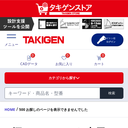
ゲスト様
ログイン
メニュー
0
0
0
価格一覧
CADデータ
お気に入り
カート
選定ツール
カテゴリから探す
製品カタログ
検索
ハンドル・取手・つまみ・周辺機器
FA・A
CAD一覧
/
HOME
500 お探しのページを表示できませんでした
蝶番・ステー・周辺機器
サポート・お問合せ
FB・B