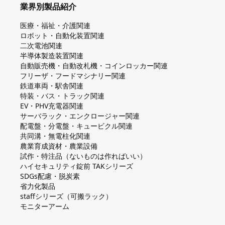
業界別製品紹介
医療・福祉・介護関連
ロボット・自動化装置関連
二次電池関連
半導体製造装置関連
自動販売機・自動改札機・コインロッカー関連
フリーザ・フードマシナリー関連
鉄道車両・駅舎関連
特装・バス・トラック関連
EV・PHV充電器関連
サーバラック・エンクロージャー関連
配電盤・分電盤・キュービクル関連
共同溝・無電柱化関連
農業育成資材・農業設備
試作・特注品（ないものは作ればいい）
ハイセキュリティ錠前 TAKシリーズ
SDGs配慮・脱炭素
省力化製品
staffシリーズ（可搬ラック）
モニターアーム