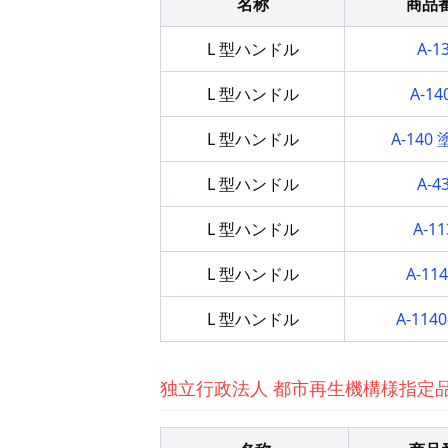
名称
商品
FC・C
L 型ハンドル
A-1
電気錠・インターロック
L 型ハンドル
A-14
L・LE
L 型ハンドル
A-140
キースイッチ
S
L 型ハンドル
A-4
キャスター・アジャスター・スライドレ
L 型ハンドル
A-11
ール・モニターアーム
K・KC
L 型ハンドル
A-114
断熱・ライト・ラック
L 型ハンドル
A-1140
FD・FE
独立行政法人 都市再生機構様指定