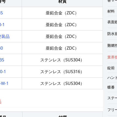
各マ
番号
材質
材料
35
亜鉛合金（ZDC）
材
表面
0-1
亜鉛合金（ZDC）
チ
防水規
 塗装品
亜鉛合金（ZDC）
CF
難燃性
30
亜鉛合金（ZDC）
ス
業界
35
ステンレス（SUS304）
ダ
錠前
プ
0-1
ステンレス（SUS316）
ハン
錠
-W-1
ステンレス（SUS304）
蝶番
コ
平
キ
平
蝶
ステ
品
L
盤
フリ