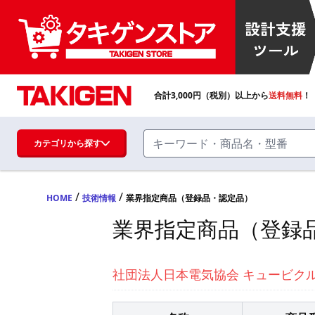
合計
3,000
円（税別）以上から
送料無料
！
カテゴリから探す
/
/
ハンドル・取手・つまみ・周辺機器
HOME
技術情報
業界指定商品（登録品・認定品）
FA・A
業界指定商品（登録
蝶番・ステー・周辺機器
FB・B
社団法人日本電気協会 キュービク
ファスナー・ラッチ錠・キャッチ・錠前
装置・周辺機器