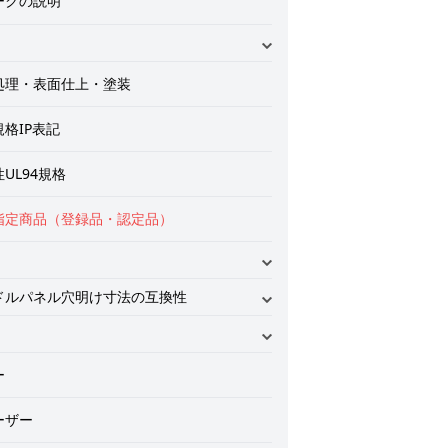
ークの説明
料の記号
処理・表面仕上・塗装
タン
格IP表記
RP
UL94規格
テンレス
指定商品（登録品・認定品）
イカスト・黄銅
ラスチック・ゴム
ドルパネル穴明け寸法の互換性
前の取扱いに関するお願い
インロックの穴明け寸法の互換性
面スイングハンドル
ーシステム
面ハンドル・防水フラットハンドル
番のご案内
ー
型ハンドル ロックハンドル
用裏蝶番取付け参考例
ーザー