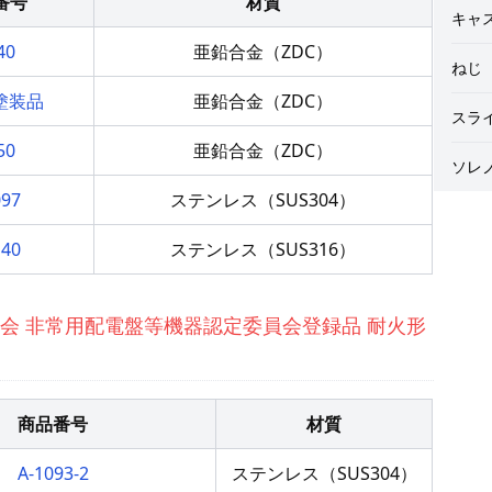
番号
材質
キャ
40
亜鉛合金（ZDC）
ねじ
 塗装品
亜鉛合金（ZDC）
スラ
50
亜鉛合金（ZDC）
ソレ
097
ステンレス（SUS304）
140
ステンレス（SUS316）
会 非常用配電盤等機器認定委員会登録品 耐火形
商品番号
材質
A-1093-2
ステンレス（SUS304）