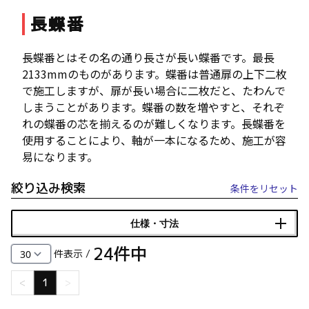
長蝶番
ファスナー・ラッチ錠・キャッチ・錠前装置・周
辺機器
FC・C
長蝶番とはその名の通り長さが長い蝶番です。最長
2133mmのものがあります。蝶番は普通扉の上下二枚
電気錠・インターロック
で施工しますが、扉が長い場合に二枚だと、たわんで
L・LE
しまうことがあります。蝶番の数を増やすと、それぞ
れの蝶番の芯を揃えるのが難しくなります。長蝶番を
使用することにより、軸が一本になるため、施工が容
キースイッチ
易になります。
S
絞り込み検索
キャスター・アジャスター・スライドレール・モ
条件をリセット
ニターアーム
K・KC
仕様・寸法
24
件中
断熱・ライト・ラック
件表示 /
FD・FE
<
1
>