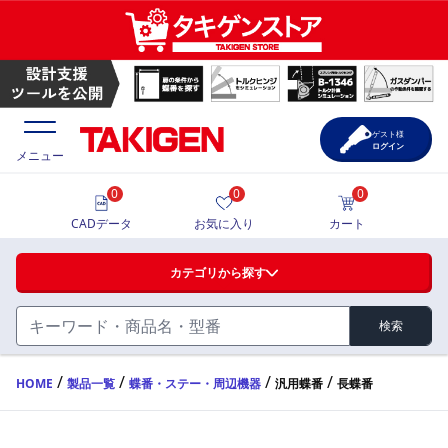
長蝶番 | TAKIGEN | タキゲン製造株式会社
ゲスト様
ログイン
メニュー
0
0
0
価格一覧
CADデータ
お気に入り
カート
選定ツール
カテゴリから探す
製品カタログ
検索
ハンドル・取手・つまみ・周辺機器
FA・A
CAD一覧
/
/
/
/
HOME
製品一覧
蝶番・ステー・周辺機器
汎用蝶番
長蝶番
蝶番・ステー・周辺機器
サポート・お問合せ
FB・B