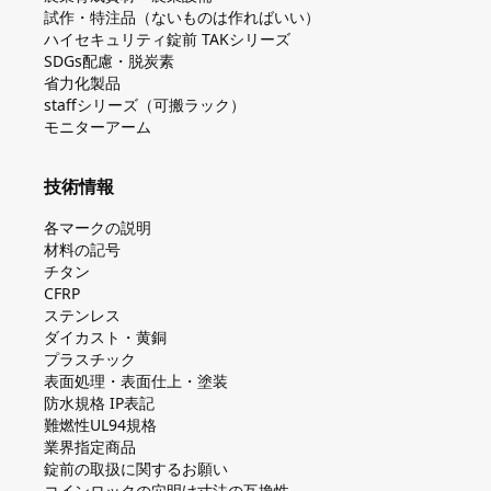
試作・特注品（ないものは作ればいい）
ハイセキュリティ錠前 TAKシリーズ
SDGs配慮・脱炭素
省力化製品
staffシリーズ（可搬ラック）
モニターアーム
技術情報
各マークの説明
材料の記号
チタン
CFRP
ステンレス
ダイカスト・⻩銅
プラスチック
表面処理・表面仕上・塗装
防⽔規格 IP表記
難燃性UL94規格
業界指定商品
錠前の取扱に関するお願い
コインロックの⽳明け⼨法の互換性