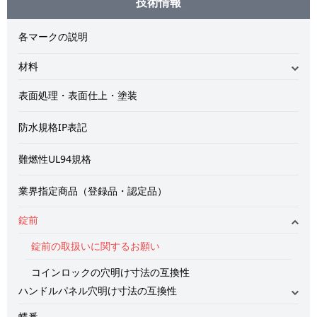
技術情報
各マークの説明
材料
材料の記号
表面処理・表面仕上・塗装
チタン
防水規格IP表記
CFRP
難燃性UL94規格
ステンレス
業界指定商品（登録品・認定品）
ダイカスト・黄銅
錠前
プラスチック・ゴム
錠前の取扱いに関するお願い
コインロックの穴明け寸法の互換性
ハンドルパネル穴明け寸法の互換性
キーシステム
蝶番
平面スイングハンドル