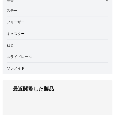
平面ハンドル・防水フラットハンドル
蝶番のご案内
ステー
L型ハンドル ロックハンドル
盤用裏蝶番取付け参考例
フリーザー
キャスター
ねじ
スライドレール
ソレノイド
最近閲覧した製品