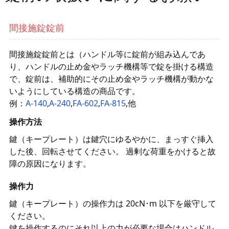
ファスナー・ラッチ錠・キャッチ・錠前装置・周
間接施錠錠前
辺機器
FC・C
間接施錠錠前とは（ハンドル等に錠前が組み込んであ
電気錠・インターロック
り、ハンドルの止め金やラッチ機構等で錠を掛ける構造
L・LE
で、錠前は、補助的にその止め金やラッチ機構が動かな
いようにしている構造の商品です。
例：
A-140
,
A-240
,
FA-602
,
FA-815
,他
キースイッチ
S
操作方法
鍵（キープレート）は鍵穴にゆるやかに、まっすぐ挿入
キャスター・アジャスター・スライドレール・モ
ニターアーム
した後、回転させてください。 過剰な荷重をかけると故
K・KC
障の原因になります。
断熱・ライト・ラック
操作力
FD・FE
鍵（キープレート）の操作力は 20cN･m 以下を厳守して
ください。
鍵を操作するのにそれ以上の力が必要な場合はハンドル