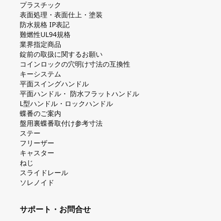
プラスチック
表面処理・表面仕上・塗装
防⽔規格 IP表記
難燃性UL94規格
業界指定商品
錠前の取扱に関するお願い
コインロックの⽳明け⼨法の互換性
キーシステム
平⾯スイングハンドル
平⾯ハンドル・ 防⽔フラットハンドル
L型ハンドル・ロックハンドル
蝶番のご案内
盤⽤裏蝶番取付け参考⼨法
ステー
フリーザー
キャスター
ねじ
スライドレール
ソレノイド
サポート・お問合せ