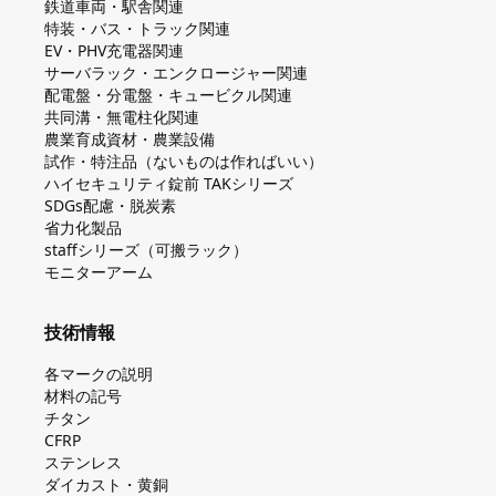
鉄道車両・駅舎関連
特装・バス・トラック関連
EV・PHV充電器関連
サーバラック・エンクロージャー関連
配電盤・分電盤・キュービクル関連
共同溝・無電柱化関連
農業育成資材・農業設備
試作・特注品（ないものは作ればいい）
ハイセキュリティ錠前 TAKシリーズ
SDGs配慮・脱炭素
省力化製品
staffシリーズ（可搬ラック）
モニターアーム
技術情報
各マークの説明
材料の記号
チタン
CFRP
ステンレス
ダイカスト・⻩銅