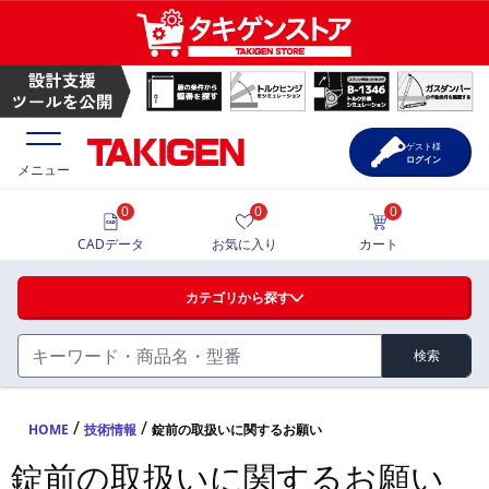
ゲスト様
ログイン
メニュー
0
0
0
価格一覧
CADデータ
お気に入り
カート
選定ツール
カテゴリから探す
製品カタログ
検索
ハンドル・取手・つまみ・周辺機器
FA・A
CAD一覧
/
/
HOME
技術情報
錠前の取扱いに関するお願い
蝶番・ステー・周辺機器
錠前の取扱いに関するお願い
サポート・お問合せ
FB・B