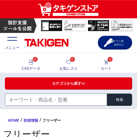
ゲスト様
ログイン
メニュー
0
0
0
価格一覧
CADデータ
お気に入り
カート
選定ツール
カテゴリから探す
製品カタログ
検索
ハンドル・取手・つまみ・周辺機器
FA・A
CAD一覧
/
/
HOME
技術情報
フリーザー
蝶番・ステー・周辺機器
フリーザー
サポート・お問合せ
FB・B