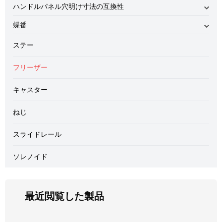
ハンドルパネル穴明け寸法の互換性
錠前の取扱いに関するお願い
蝶番
コインロックの穴明け寸法の互換性
平面スイングハンドル
キーシステム
平面ハンドル・防水フラットハンドル
蝶番のご案内
ステー
L型ハンドル ロックハンドル
盤用裏蝶番取付け参考例
フリーザー
キャスター
ねじ
スライドレール
ソレノイド
最近閲覧した製品