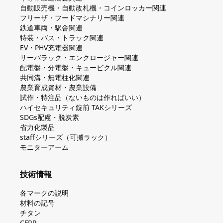
自動販売機・自動改札機・コインロッカー関連
フリーザ・フードマシナリー関連
鉄道車両・駅舎関連
特装・バス・トラック関連
EV・PHV充電器関連
サーバラック・エンクロージャー関連
配電盤・分電盤・キュービクル関連
共同溝・無電柱化関連
農業育成資材・農業設備
試作・特注品（ないものは作ればいい）
ハイセキュリティ錠前 TAKシリーズ
SDGs配慮・脱炭素
省力化製品
staffシリーズ（可搬ラック）
モニターアーム
技術情報
各マークの説明
材料の記号
チタン
CFRP