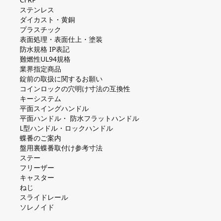
ステンレス
ダイカスト・⻩銅
プラスチック
表面処理・表面仕上・塗装
防⽔規格 IP表記
難燃性UL94規格
業界指定商品
錠前の取扱に関するお願い
コインロックの⽳明け⼨法の互換性
キーシステム
平⾯スイングハンドル
平⾯ハンドル・ 防⽔フラットハンドル
L型ハンドル・ロックハンドル
蝶番のご案内
盤⽤裏蝶番取付け参考⼨法
ステー
フリーザー
キャスター
ねじ
スライドレール
ソレノイド