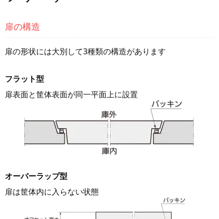
ファスナー・ラッチ錠・キャッチ・錠前装置・周
扉の構造
辺機器
FC・C
扉の形状には大別して3種類の構造があります
電気錠・インターロック
L・LE
フラット型
扉表面と筐体表面が同一平面上に設置
キースイッチ
S
キャスター・アジャスター・スライドレール・モ
ニターアーム
K・KC
オーバーラップ型
断熱・ライト・ラック
FD・FE
扉は筐体内に入らない状態