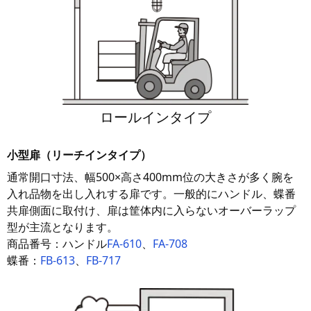
ロールインタイプ
小型扉（リーチインタイプ）
通常開口寸法、幅500×高さ400mm位の大きさが多く腕を
入れ品物を出し入れする扉です。一般的にハンドル、蝶番
共扉側面に取付け、扉は筐体内に入らないオーバーラップ
型が主流となります。
商品番号：ハンドル
FA-610
、
FA-708
蝶番：
FB-613
、
FB-717