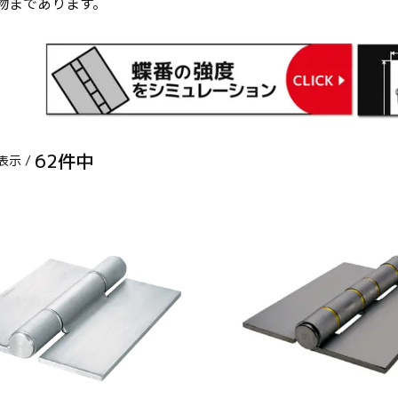
の物まであります。
62
件中
表示 /