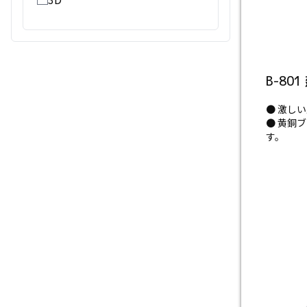
B-80
● 激し
● 黄銅
す。