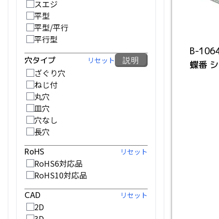
スエジ
平型
平型/平行
平行型
B-10
穴タイプ
説明
リセット
蝶番 
ざぐり穴
ねじ付
丸穴
皿穴
穴なし
長穴
RoHS
リセット
RoHS6対応品
RoHS10対応品
CAD
リセット
2D
3D