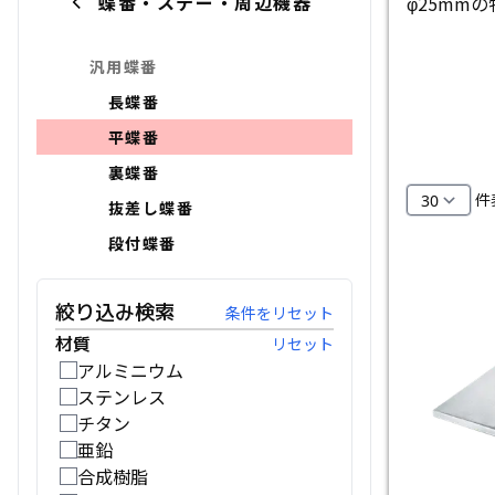
蝶番・ステー・周辺機器
φ25mm
FC・C
汎用蝶番
電気錠・インターロック
長蝶番
L・LE
平蝶番
キースイッチ
裏蝶番
S
件
抜差し蝶番
キャスター・アジャスター・スライドレ
段付蝶番
ール・モニターアーム
K・KC
絞り込み検索
条件をリセット
断熱・ライト・ラック
材質
リセット
アルミニウム
FD・FE
ステンレス
チタン
亜鉛
合成樹脂