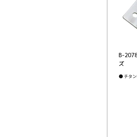
B-20
ズ
● チタ