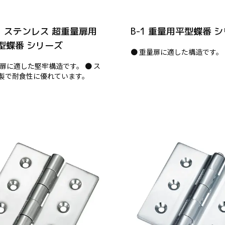
31 ステンレス 超重量扉用
B-1 重量用平型蝶番 
型蝶番 シリーズ
● 重量扉に適した構造です。
量扉に適した堅牢構造です。 ● ス
製で耐食性に優れています。