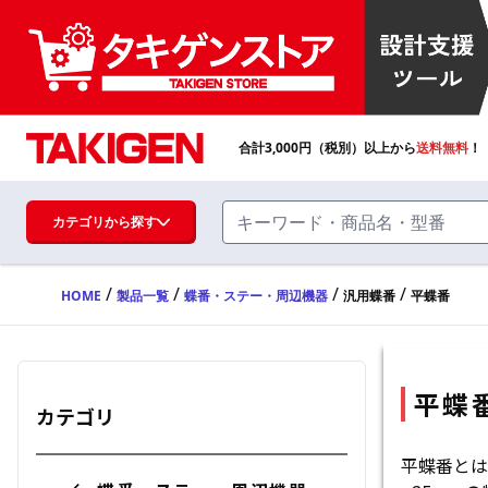
平蝶番 | TAKIGEN | タキゲン製造株式会社
合計
3,000
円（税別）以上から
送料無料
！
カテゴリから探す
/
/
/
/
HOME
製品一覧
蝶番・ステー・周辺機器
汎用蝶番
平蝶番
ハンドル・取手・つまみ・周辺機器
FA・A
蝶番・ステー・周辺機器
平蝶
カテゴリ
FB・B
平蝶番とは
ファスナー・ラッチ錠・キャッチ・錠前
装置・周辺機器