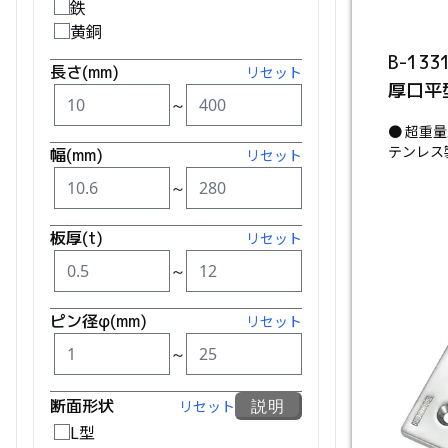
鉄
黄銅
B-13
長さ(mm)
リセット
厚口平
～
● 超重
テンレス
幅(mm)
リセット
～
板厚(t)
リセット
～
ピン径φ(mm)
リセット
～
断面形状
説明
リセット
L型