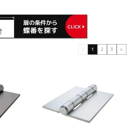
<
1
2
3
>