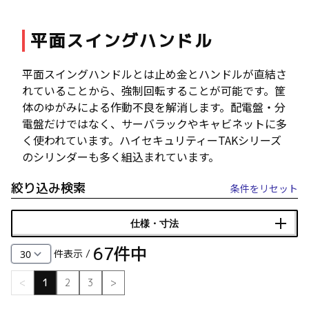
ファスナー・ラッチ錠・キャッチ・錠前装置・周
平面スイングハンドル
辺機器
FC・C
平面スイングハンドルとは止め金とハンドルが直結さ
電気錠・インターロック
れていることから、強制回転することが可能です。筐
L・LE
体のゆがみによる作動不良を解消します。配電盤・分
電盤だけではなく、サーバラックやキャビネットに多
く使われています。ハイセキュリティーTAKシリーズ
キースイッチ
のシリンダーも多く組込まれています。
S
絞り込み検索
キャスター・アジャスター・スライドレール・モ
条件をリセット
ニターアーム
K・KC
仕様・寸法
67
件中
断熱・ライト・ラック
件表示 /
FD・FE
<
1
2
3
>