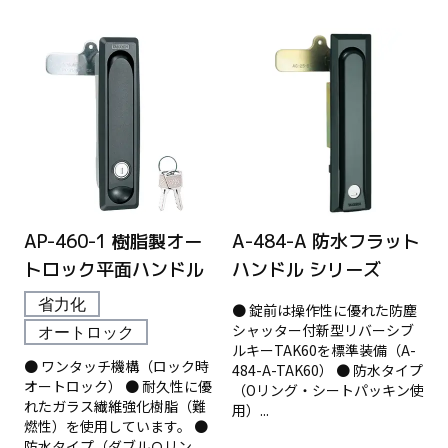
AP-460-1 樹脂製オー
A-484-A 防水フラット
トロック平面ハンドル
ハンドル シリーズ
省力化
● 錠前は操作性に優れた防塵
シャッター付新型リバーシブ
オートロック
ルキーTAK60を標準装備（A-
● ワンタッチ機構（ロック時
484-A-TAK60） ● 防水タイプ
オートロック） ● 耐久性に優
（Oリング・シートパッキン使
れたガラス繊維強化樹脂（難
用）...
燃性）を使用しています。 ●
防水タイプ（ダブルＯリン