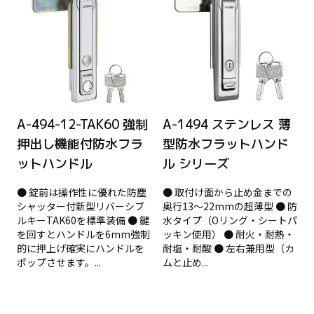
A-494-12-TAK60 強制
A-1494 ステンレス 薄
押出し機能付防水フラ
型防水フラットハンド
ットハンドル
ル シリーズ
● 錠前は操作性に優れた防塵
● 取付け面から止め金までの
シャッター付新型リバーシブ
奥行13～22mmの超薄型 ● 防
ルキーTAK60を標準装備 ● 鍵
水タイプ（Oリング・シートパ
を回すとハンドルを6mm強制
ッキン使用） ● 耐火・耐熱・
的に押上げ確実にハンドルを
耐塩・耐酸 ● 左右兼用型（カ
ポップさせます。...
ムと止め...