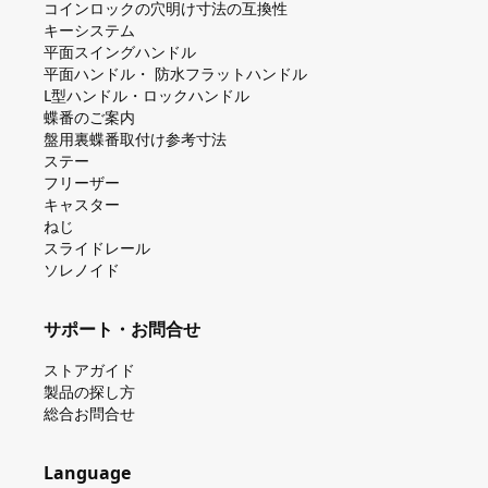
コインロックの⽳明け⼨法の互換性
キーシステム
平⾯スイングハンドル
平⾯ハンドル・ 防⽔フラットハンドル
L型ハンドル・ロックハンドル
蝶番のご案内
盤⽤裏蝶番取付け参考⼨法
ステー
フリーザー
キャスター
ねじ
スライドレール
ソレノイド
サポート・お問合せ
ストアガイド
製品の探し⽅
総合お問合せ
Language