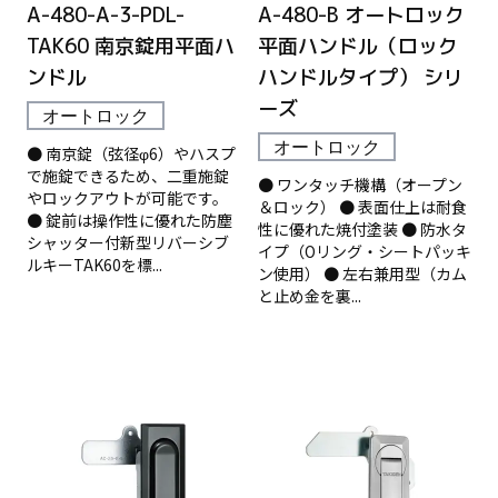
A-480-A-3-PDL-
A-480-B オートロック
TAK60 南京錠用平面ハ
平面ハンドル（ロック
ンドル
ハンドルタイプ） シリ
ーズ
オートロック
オートロック
● 南京錠（弦径φ6）やハスプ
で施錠できるため、二重施錠
● ワンタッチ機構（オープン
やロックアウトが可能です。
＆ロック） ● 表面仕上は耐食
● 錠前は操作性に優れた防塵
性に優れた焼付塗装 ● 防水タ
シャッター付新型リバーシブ
イプ（Oリング・シートパッキ
ルキーTAK60を標...
ン使用） ● 左右兼用型（カム
と止め金を裏...