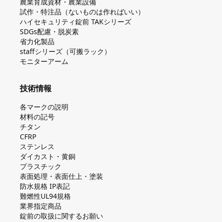
農業育成資材・農業設備
試作・特注品（ないものは作ればいい）
ハイセキュリティ錠前 TAKシリーズ
SDGs配慮・脱炭素
省力化製品
staffシリーズ（可搬ラック）
モニターアーム
技術情報
各マークの説明
材料の記号
チタン
CFRP
ステンレス
ダイカスト・⻩銅
プラスチック
表面処理・表面仕上・塗装
防⽔規格 IP表記
難燃性UL94規格
業界指定商品
錠前の取扱に関するお願い