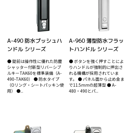
A-490 防水プッシュハ
A-960 薄型防水フラッ
ンドル シリーズ
トハンドル シリーズ
● 錠前は操作性に優れた防塵
● ボタンを強く押すことによ
シャッター付新型リバーシブ
りハンドルが強制的に押出さ
ルキーTAK60を標準装備（A-
れる機構が採用されていま
490-TAK60） ● 防水タイプ
す。 ● パネル面から止め金ま
（Oリング・シートパッキン使
で11.5mmの超薄型 ● A-
用） ●...
480・490とパ...