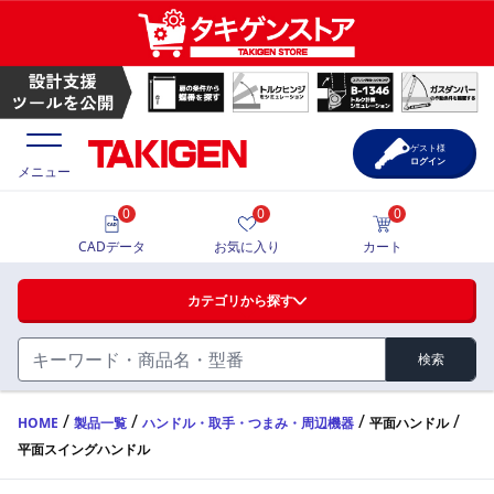
平面スイングハンドル | TAKIGEN | タキゲン製造株式会社
ゲスト様
ログイン
メニュー
0
0
0
価格一覧
CADデータ
お気に入り
カート
選定ツール
カテゴリから探す
製品カタログ
検索
ハンドル・取手・つまみ・周辺機器
FA・A
CAD一覧
/
/
/
/
HOME
製品一覧
ハンドル・取手・つまみ・周辺機器
平面ハンドル
平面スイングハンドル
蝶番・ステー・周辺機器
サポート・お問合せ
FB・B