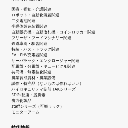
医療・福祉・介護関連
ロボット・自動化装置関連
二次電池関連
半導体製造装置関連
自動販売機・自動改札機・コインロッカー関連
フリーザ・フードマシナリー関連
鉄道車両・駅舎関連
特装・バス・トラック関連
EV・PHV充電器関連
サーバラック・エンクロージャー関連
配電盤・分電盤・キュービクル関連
共同溝・無電柱化関連
農業育成資材・農業設備
試作・特注品（ないものは作ればいい）
ハイセキュリティ錠前 TAKシリーズ
SDGs配慮・脱炭素
省力化製品
staffシリーズ（可搬ラック）
モニターアーム
技術情報