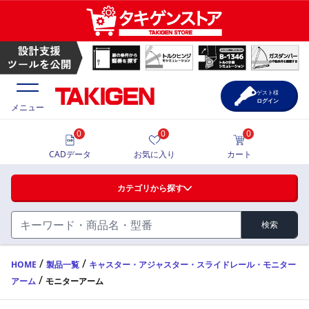
モニターアーム | TAKIGEN | タキゲン製造株式会社
ゲスト様
ログイン
メニュー
0
0
0
価格一覧
CADデータ
お気に入り
カート
選定ツール
カテゴリから探す
製品カタログ
検索
ハンドル・取手・つまみ・周辺機器
FA・A
CAD一覧
/
/
HOME
製品一覧
キャスター・アジャスター・スライドレール・モニター
/
アーム
モニターアーム
蝶番・ステー・周辺機器
サポート・お問合せ
FB・B