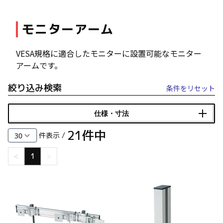
ファスナー・ラッチ錠・キャッチ・錠前装置・周
モニターアーム
辺機器
FC・C
VESA規格に適合したモニターに設置可能なモニター
電気錠・インターロック
アームです。
L・LE
絞り込み検索
条件をリセット
キースイッチ
S
仕様・寸法
21
件中
キャスター・アジャスター・スライドレール・モ
件表示 /
ニターアーム
<
1
>
K・KC
断熱・ライト・ラック
FD・FE