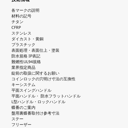
各マークの説明
材料の記号
チタン
CFRP
ステンレス
ダイカスト・⻩銅
プラスチック
表面処理・表面仕上・塗装
防⽔規格 IP表記
難燃性UL94規格
業界指定商品
錠前の取扱に関するお願い
コインロックの⽳明け⼨法の互換性
キーシステム
平⾯スイングハンドル
平⾯ハンドル・ 防⽔フラットハンドル
L型ハンドル・ロックハンドル
蝶番のご案内
盤⽤裏蝶番取付け参考⼨法
ステー
フリーザー