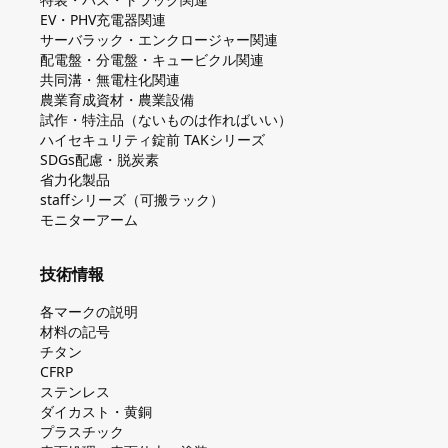
EV・PHV充電器関連
サーバラック・エンクロージャー関連
配電盤・分電盤・キュービクル関連
共同溝・無電柱化関連
農業育成資材・農業設備
試作・特注品（ないものは作ればいい）
ハイセキュリティ錠前 TAKシリーズ
SDGs配慮・脱炭素
省力化製品
staffシリーズ（可搬ラック）
モニターアーム
技術情報
各マークの説明
材料の記号
チタン
CFRP
ステンレス
ダイカスト・⻩銅
プラスチック