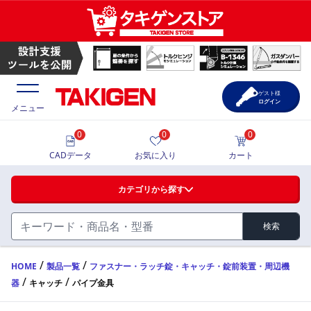
パイプ金具 | TAKIGEN | タキゲン製造株式会社
ゲスト様
ログイン
メニュー
0
0
0
価格一覧
CADデータ
お気に入り
カート
選定ツール
カテゴリから探す
製品カタログ
検索
ハンドル・取手・つまみ・周辺機器
FA・A
CAD一覧
/
/
HOME
製品一覧
ファスナー・ラッチ錠・キャッチ・錠前装置・周辺機
/
/
器
キャッチ
パイプ金具
蝶番・ステー・周辺機器
サポート・お問合せ
FB・B