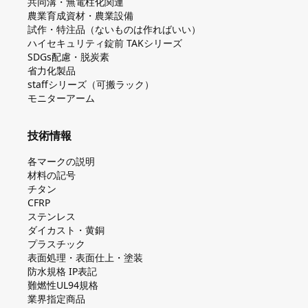
共同溝・無電柱化関連
農業育成資材・農業設備
試作・特注品（ないものは作ればいい）
ハイセキュリティ錠前 TAKシリーズ
SDGs配慮・脱炭素
省力化製品
staffシリーズ（可搬ラック）
モニターアーム
技術情報
各マークの説明
材料の記号
チタン
CFRP
ステンレス
ダイカスト・⻩銅
プラスチック
表面処理・表面仕上・塗装
防⽔規格 IP表記
難燃性UL94規格
業界指定商品