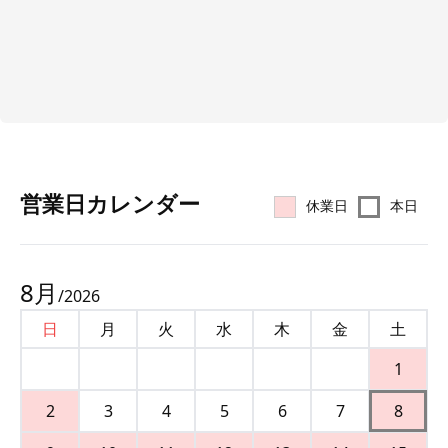
営業⽇カレンダー
休業日
本日
8
月
/
2026
日
月
火
水
木
金
土
1
2
3
4
5
6
7
8