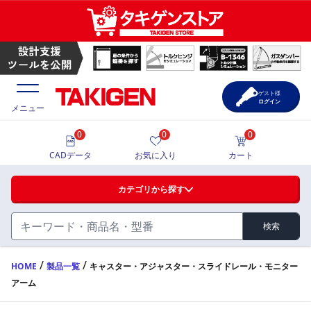
ゲスト様
ログイン
メニュー
0
0
0
価格一覧
CADデータ
お気に入り
カート
選定ツール
カテゴリから探す
製品カタログ
検索
ハンドル・取手・つまみ・周辺機器
FA・A
CAD一覧
/
/
HOME
製品一覧
キャスター・アジャスター・スライドレール・モニター
アーム
蝶番・ステー・周辺機器
サポート・お問合せ
FB・B