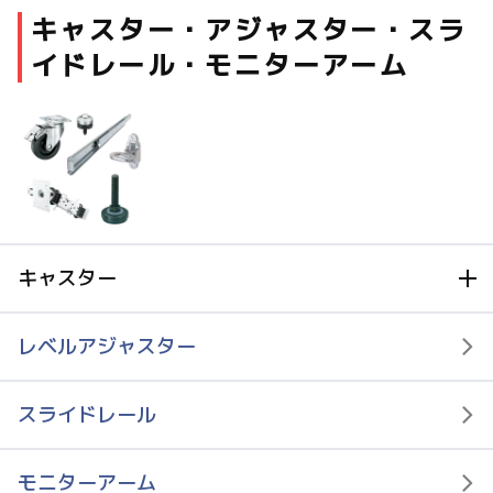
キャスター・アジャスター・スラ
ファスナー・ラッチ錠・キャッチ・錠前装置・周
イドレール・モニターアーム
辺機器
FC・C
電気錠・インターロック
L・LE
キースイッチ
S
キャスター
キャスター・アジャスター・スライドレール・モ
ニターアーム
レベルアジャスター
K・KC
キャスター
断熱・ライト・ラック
スライドレール
FD・FE
モニターアーム
戸車