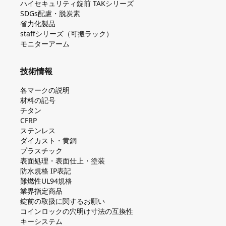
ハイセキュリティ錠前 TAKシリーズ
SDGs配慮・脱炭素
省力化製品
staffシリーズ（可搬ラック）
モニターアーム
技術情報
各マークの説明
材料の記号
チタン
CFRP
ステンレス
ダイカスト・⻩銅
プラスチック
表面処理・表面仕上・塗装
防⽔規格 IP表記
難燃性UL94規格
業界指定商品
錠前の取扱に関するお願い
コインロックの⽳明け⼨法の互換性
キーシステム