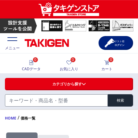
ゲスト様
ログイン
メニュー
0
0
0
価格一覧
CADデータ
お気に入り
カート
選定ツール
カテゴリから探す
製品カタログ
検索
ハンドル・取手・つまみ・周辺機器
FA・A
CAD一覧
/
HOME
価格一覧
蝶番・ステー・周辺機器
サポート・お問合せ
FB・B