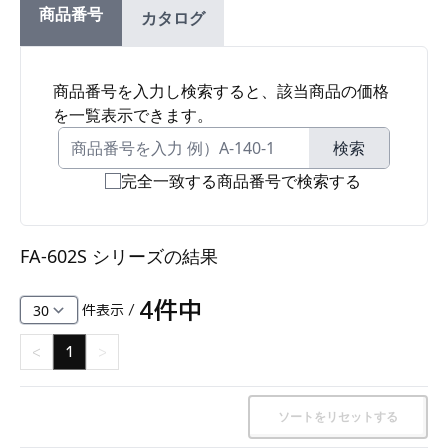
商品番号
カタログ
ファスナー・ラッチ錠・キャッチ・錠前装置・周
辺機器
FC・C
商品番号を入力し検索すると、該当商品の価格
を一覧表示できます。
電気錠・インターロック
L・LE
検索
完全一致する商品番号で検索する
キースイッチ
S
FA-602S シリーズ
の結果
キャスター・アジャスター・スライドレール・モ
ニターアーム
4
件中
件表示 /
K・KC
<
1
>
断熱・ライト・ラック
FD・FE
ソートをリセットする