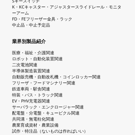
Sキースイッチ
K・KCキャスター・アジャスタースライドレール・モニタ
ーアーム
FD・FEフリーザー金具・ラック
中止品・中止予定品
業界別製品紹介
医療・福祉・介護関連
ロボット・自動化装置関連
二次電池関連
半導体製造装置関連
自動販売機・自動改札機・コインロッカー関連
フリーザ・フードマシナリー関連
鉄道車両・駅舎関連
特装・バス・トラック関連
EV・PHV充電器関連
サーバラック・エンクロージャー関連
配電盤・分電盤・キュービクル関連
共同溝・無電柱化関連
農業育成資材・農業設備
試作・特注品（ないものは作ればいい）