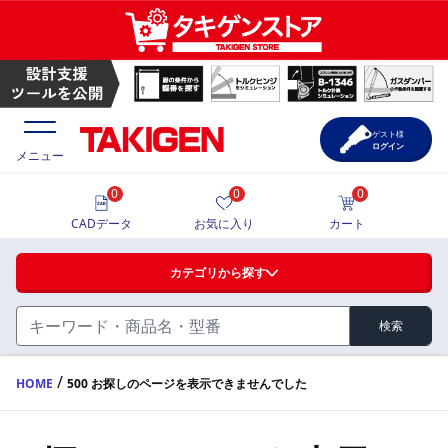
ゲスト様
ログイン
メニュー
0
0
0
価格一覧
CADデータ
お気に入り
カート
選定ツール
カテゴリから探す
製品カタログ
検索
ハンドル・取手・つまみ・周辺機器
FA・A
CAD一覧
/
HOME
500 お探しのページを表示できませんでした
蝶番・ステー・周辺機器
サポート・お問合せ
FB・B