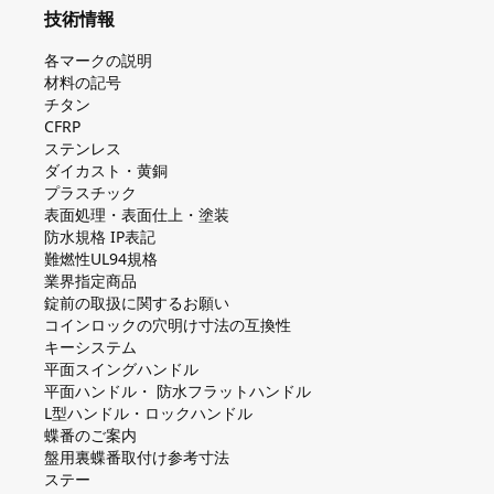
技術情報
各マークの説明
材料の記号
チタン
CFRP
ステンレス
ダイカスト・⻩銅
プラスチック
表面処理・表面仕上・塗装
防⽔規格 IP表記
難燃性UL94規格
業界指定商品
錠前の取扱に関するお願い
コインロックの⽳明け⼨法の互換性
キーシステム
平⾯スイングハンドル
平⾯ハンドル・ 防⽔フラットハンドル
L型ハンドル・ロックハンドル
蝶番のご案内
盤⽤裏蝶番取付け参考⼨法
ステー