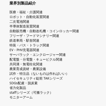
業界別製品紹介
医療・福祉・介護関連
ロボット・自動化装置関連
二次電池関連
半導体製造装置関連
自動販売機・自動改札機・コインロッカー関連
フリーザ・フードマシナリー関連
鉄道車両・駅舎関連
特装・バス・トラック関連
EV・PHV充電器関連
サーバラック・エンクロージャー関連
配電盤・分電盤・キュービクル関連
共同溝・無電柱化関連
農業育成資材・農業設備
試作・特注品（ないものは作ればいい）
ハイセキュリティ錠前 TAKシリーズ
SDGs配慮・脱炭素
省力化製品
staffシリーズ（可搬ラック）
モニターアーム