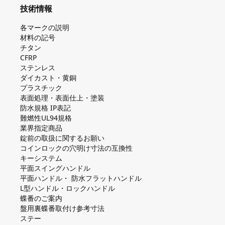
技術情報
各マークの説明
材料の記号
チタン
CFRP
ステンレス
ダイカスト・⻩銅
プラスチック
表面処理・表面仕上・塗装
防⽔規格 IP表記
難燃性UL94規格
業界指定商品
錠前の取扱に関するお願い
コインロックの⽳明け⼨法の互換性
キーシステム
平⾯スイングハンドル
平⾯ハンドル・ 防⽔フラットハンドル
L型ハンドル・ロックハンドル
蝶番のご案内
盤⽤裏蝶番取付け参考⼨法
ステー