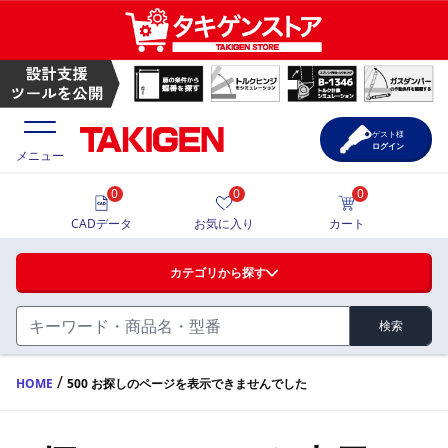
ゲスト様
ログイン
メニュー
0
0
0
価格一覧
CADデータ
お気に入り
カート
選定ツール
カテゴリから探す
製品カタログ
検索
ハンドル・取手・つまみ・周辺機器
FA・A
CAD一覧
/
HOME
500 お探しのページを表示できませんでした
蝶番・ステー・周辺機器
サポート・お問合せ
FB・B