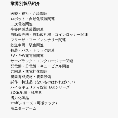
業界別製品紹介
医療・福祉・介護関連
ロボット・自動化装置関連
二次電池関連
半導体製造装置関連
自動販売機・自動改札機・コインロッカー関連
フリーザ・フードマシナリー関連
鉄道車両・駅舎関連
特装・バス・トラック関連
EV・PHV充電器関連
サーバラック・エンクロージャー関連
配電盤・分電盤・キュービクル関連
共同溝・無電柱化関連
農業育成資材・農業設備
試作・特注品（ないものは作ればいい）
ハイセキュリティ錠前 TAKシリーズ
SDGs配慮・脱炭素
省力化製品
staffシリーズ（可搬ラック）
モニターアーム