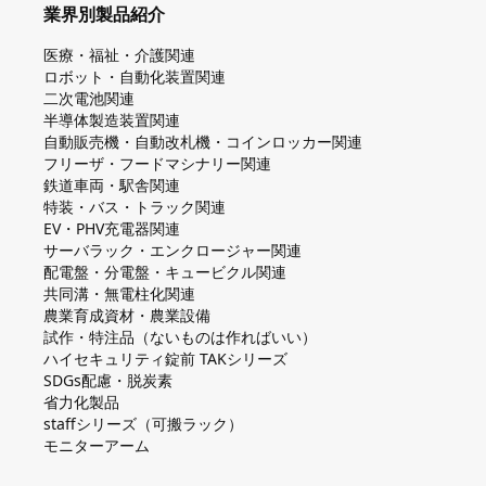
業界別製品紹介
医療・福祉・介護関連
ロボット・自動化装置関連
二次電池関連
半導体製造装置関連
自動販売機・自動改札機・コインロッカー関連
フリーザ・フードマシナリー関連
鉄道車両・駅舎関連
特装・バス・トラック関連
EV・PHV充電器関連
サーバラック・エンクロージャー関連
配電盤・分電盤・キュービクル関連
共同溝・無電柱化関連
農業育成資材・農業設備
試作・特注品（ないものは作ればいい）
ハイセキュリティ錠前 TAKシリーズ
SDGs配慮・脱炭素
省力化製品
staffシリーズ（可搬ラック）
モニターアーム