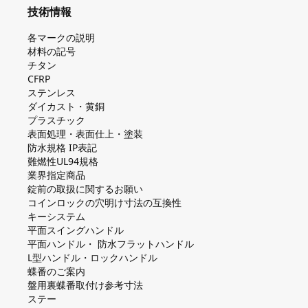
技術情報
各マークの説明
材料の記号
チタン
CFRP
ステンレス
ダイカスト・⻩銅
プラスチック
表面処理・表面仕上・塗装
防⽔規格 IP表記
難燃性UL94規格
業界指定商品
錠前の取扱に関するお願い
コインロックの⽳明け⼨法の互換性
キーシステム
平⾯スイングハンドル
平⾯ハンドル・ 防⽔フラットハンドル
L型ハンドル・ロックハンドル
蝶番のご案内
盤⽤裏蝶番取付け参考⼨法
ステー