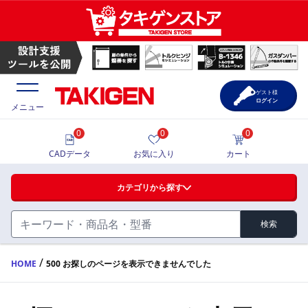
ゲスト様
ログイン
メニュー
0
0
0
価格一覧
CADデータ
お気に入り
カート
選定ツール
カテゴリから探す
製品カタログ
検索
ハンドル・取手・つまみ・周辺機器
FA・A
CAD一覧
/
HOME
500 お探しのページを表示できませんでした
蝶番・ステー・周辺機器
サポート・お問合せ
FB・B