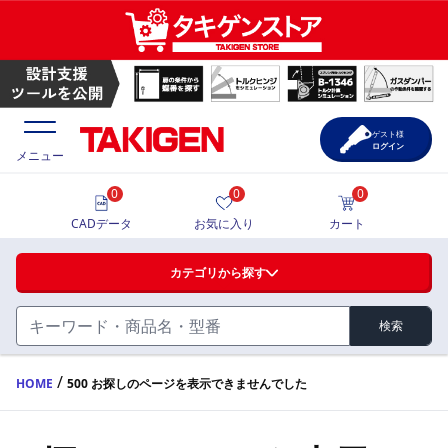
ゲスト様
ログイン
メニュー
0
0
0
価格一覧
CADデータ
お気に入り
カート
選定ツール
カテゴリから探す
製品カタログ
検索
ハンドル・取手・つまみ・周辺機器
FA・A
CAD一覧
/
HOME
500 お探しのページを表示できませんでした
蝶番・ステー・周辺機器
サポート・お問合せ
FB・B