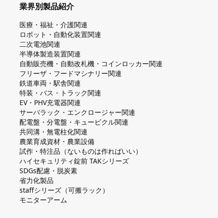
業界別製品紹介
医療・福祉・介護関連
ロボット・自動化装置関連
二次電池関連
半導体製造装置関連
自動販売機・自動改札機・コインロッカー関連
フリーザ・フードマシナリー関連
鉄道車両・駅舎関連
特装・バス・トラック関連
EV・PHV充電器関連
サーバラック・エンクロージャー関連
配電盤・分電盤・キュービクル関連
共同溝・無電柱化関連
農業育成資材・農業設備
試作・特注品（ないものは作ればいい）
ハイセキュリティ錠前 TAKシリーズ
SDGs配慮・脱炭素
省力化製品
staffシリーズ（可搬ラック）
モニターアーム