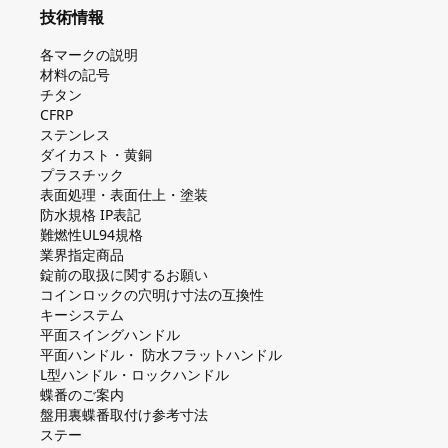
技術情報
各マークの説明
材料の記号
チタン
CFRP
ステンレス
ダイカスト・⻩銅
プラスチック
表面処理・表面仕上・塗装
防⽔規格 IP表記
難燃性UL94規格
業界指定商品
錠前の取扱に関するお願い
コインロックの⽳明け⼨法の互換性
キーシステム
平⾯スイングハンドル
平⾯ハンドル・ 防⽔フラットハンドル
L型ハンドル・ロックハンドル
蝶番のご案内
盤⽤裏蝶番取付け参考⼨法
ステー