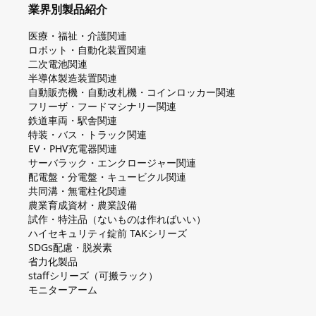
業界別製品紹介
医療・福祉・介護関連
ロボット・自動化装置関連
二次電池関連
半導体製造装置関連
自動販売機・自動改札機・コインロッカー関連
フリーザ・フードマシナリー関連
鉄道車両・駅舎関連
特装・バス・トラック関連
EV・PHV充電器関連
サーバラック・エンクロージャー関連
配電盤・分電盤・キュービクル関連
共同溝・無電柱化関連
農業育成資材・農業設備
試作・特注品（ないものは作ればいい）
ハイセキュリティ錠前 TAKシリーズ
SDGs配慮・脱炭素
省力化製品
staffシリーズ（可搬ラック）
モニターアーム