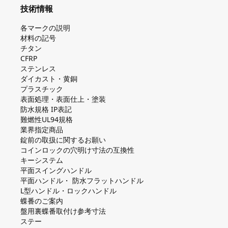
技術情報
各マークの説明
材料の記号
チタン
CFRP
ステンレス
ダイカスト・⻩銅
プラスチック
表面処理・表面仕上・塗装
防⽔規格 IP表記
難燃性UL94規格
業界指定商品
錠前の取扱に関するお願い
コインロックの⽳明け⼨法の互換性
キーシステム
平⾯スイングハンドル
平⾯ハンドル・ 防⽔フラットハンドル
L型ハンドル・ロックハンドル
蝶番のご案内
盤⽤裏蝶番取付け参考⼨法
ステー