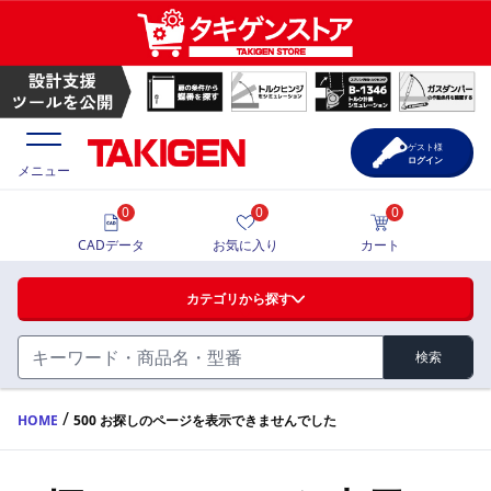
ゲスト様
ログイン
メニュー
0
0
0
価格一覧
CADデータ
お気に入り
カート
選定ツール
カテゴリから探す
製品カタログ
検索
ハンドル・取手・つまみ・周辺機器
FA・A
CAD一覧
/
HOME
500 お探しのページを表示できませんでした
蝶番・ステー・周辺機器
サポート・お問合せ
FB・B