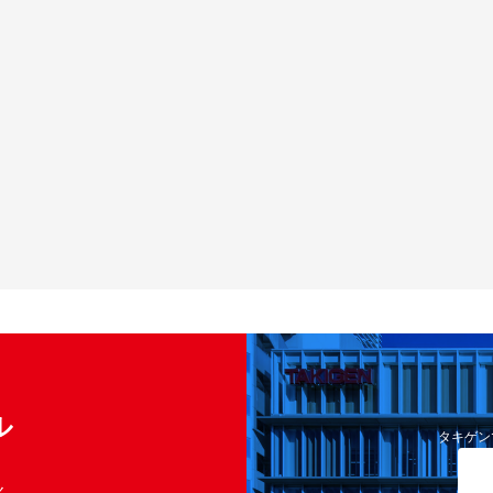
ル
タキゲン
く