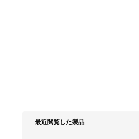
FC・C
電気錠・インターロック
L・LE
キースイッチ
S
キャスター・アジャスター・スライドレ
ール・モニターアーム
K・KC
断熱・ライト・ラック
FD・FE
最近閲覧した製品