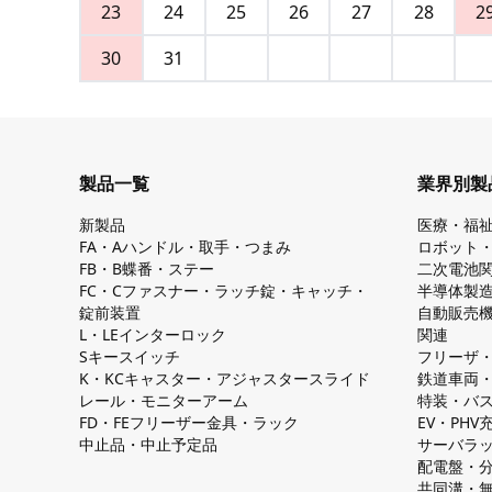
23
24
25
26
27
28
2
30
31
製品一覧
業界別製
新製品
医療・福
FA・Aハンドル・取手・つまみ
ロボット
FB・B蝶番・ステー
二次電池
FC・Cファスナー・ラッチ錠・キャッチ・
半導体製
錠前装置
自動販売
L・LEインターロック
関連
Sキースイッチ
フリーザ
K・KCキャスター・アジャスタースライド
鉄道車両
レール・モニターアーム
特装・バ
FD・FEフリーザー金具・ラック
EV・PH
中止品・中止予定品
サーバラ
配電盤・
共同溝・