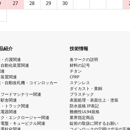
9
27
28
29
30
品紹介
技術情報
祉・介護関連
各マークの説明
・自動化装置関連
材料の記号
関連
チタン
造装置関連
CFRP
機・自動改札機・コインロッカー
ステンレス
ダイカスト・⻩銅
・フードマシナリー関連
プラスチック
・駅舎関連
表面処理・表面仕上・塗装
ス・トラック関連
防⽔規格 IP表記
V充電器関連
難燃性UL94規格
ック・エンクロージャー関連
業界指定商品
分電盤・キュービクル関連
錠前の取扱に関するお願い
無電柱化関連
コインロックの⽳明け⼨法の互