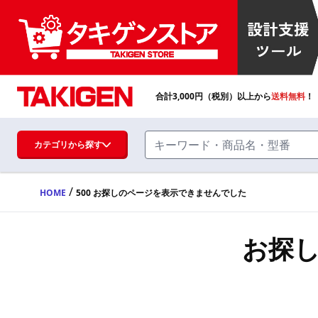
合計
3,000
円（税別）以上から
送料無料
！
カテゴリから探す
/
HOME
500 お探しのページを表示できませんでした
ハンドル・取手・つまみ・周辺機器
FA・A
お探
蝶番・ステー・周辺機器
FB・B
ファスナー・ラッチ錠・キャッチ・錠前
装置・周辺機器