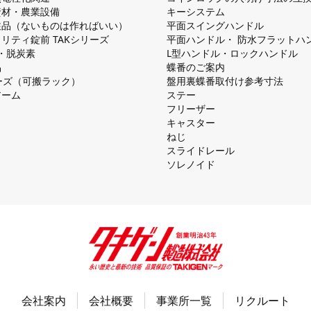
資材・農業設備
キーシステム
注品（ないものは作ればいい）
平⾯スイングハンドル
リティ錠前 TAKシリーズ
平⾯ハンドル・ 防⽔フラットハ
慮・脱炭素
L型ハンドル・ロックハンドル
品
蝶番のご案内
シリーズ（可搬ラック）
盤⽤裏蝶番取付け参考⼨法
アーム
ステー
フリーザー
キャスター
ねじ
スライドレール
ソレノイド
会社案内
会社概要
事業所一覧
リクルート