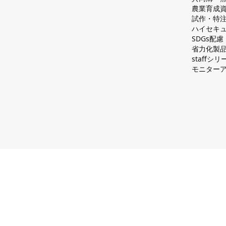
農業育成
試作・特
ハイセキュ
SDGs配
省力化製
staff
モニター