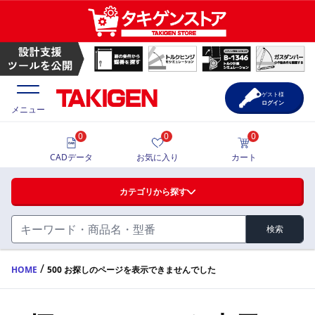
ゲスト様
ログイン
メニュー
0
0
0
価格一覧
CADデータ
お気に入り
カート
選定ツール
カテゴリから探す
製品カタログ
検索
ハンドル・取手・つまみ・周辺機器
FA・A
CAD一覧
/
HOME
500 お探しのページを表示できませんでした
蝶番・ステー・周辺機器
サポート・お問合せ
FB・B