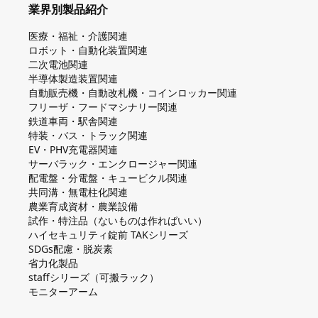
業界別製品紹介
医療・福祉・介護関連
ロボット・自動化装置関連
二次電池関連
半導体製造装置関連
自動販売機・自動改札機・コインロッカー関連
フリーザ・フードマシナリー関連
鉄道車両・駅舎関連
特装・バス・トラック関連
EV・PHV充電器関連
サーバラック・エンクロージャー関連
配電盤・分電盤・キュービクル関連
共同溝・無電柱化関連
農業育成資材・農業設備
試作・特注品（ないものは作ればいい）
ハイセキュリティ錠前 TAKシリーズ
SDGs配慮・脱炭素
省力化製品
staffシリーズ（可搬ラック）
モニターアーム