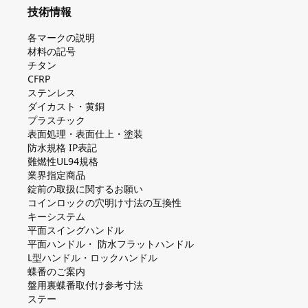
技術情報
各マークの説明
材料の記号
チタン
CFRP
ステンレス
ダイカスト・⻩銅
プラスチック
表面処理・表面仕上・塗装
防⽔規格 IP表記
難燃性UL94規格
業界指定商品
錠前の取扱に関するお願い
コインロックの⽳明け⼨法の互換性
キーシステム
平⾯スイングハンドル
平⾯ハンドル・ 防⽔フラットハンドル
L型ハンドル・ロックハンドル
蝶番のご案内
盤⽤裏蝶番取付け参考⼨法
ステー