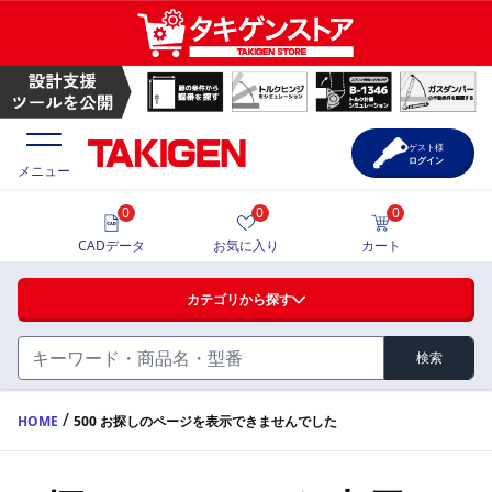
ゲスト様
ログイン
メニュー
0
0
0
価格一覧
CADデータ
お気に入り
カート
選定ツール
カテゴリから探す
製品カタログ
検索
ハンドル・取手・つまみ・周辺機器
FA・A
CAD一覧
/
HOME
500 お探しのページを表示できませんでした
蝶番・ステー・周辺機器
サポート・お問合せ
FB・B