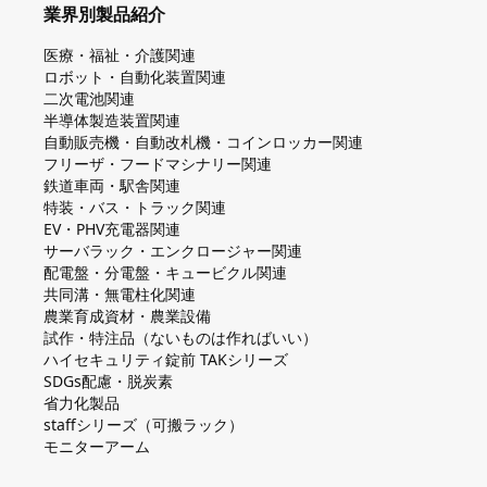
業界別製品紹介
医療・福祉・介護関連
ロボット・自動化装置関連
二次電池関連
半導体製造装置関連
自動販売機・自動改札機・コインロッカー関連
フリーザ・フードマシナリー関連
鉄道車両・駅舎関連
特装・バス・トラック関連
EV・PHV充電器関連
サーバラック・エンクロージャー関連
配電盤・分電盤・キュービクル関連
共同溝・無電柱化関連
農業育成資材・農業設備
試作・特注品（ないものは作ればいい）
ハイセキュリティ錠前 TAKシリーズ
SDGs配慮・脱炭素
省力化製品
staffシリーズ（可搬ラック）
モニターアーム