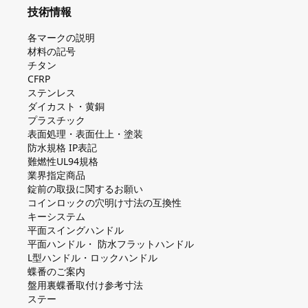
技術情報
各マークの説明
材料の記号
チタン
CFRP
ステンレス
ダイカスト・⻩銅
プラスチック
表面処理・表面仕上・塗装
防⽔規格 IP表記
難燃性UL94規格
業界指定商品
錠前の取扱に関するお願い
コインロックの⽳明け⼨法の互換性
キーシステム
平⾯スイングハンドル
平⾯ハンドル・ 防⽔フラットハンドル
L型ハンドル・ロックハンドル
蝶番のご案内
盤⽤裏蝶番取付け参考⼨法
ステー