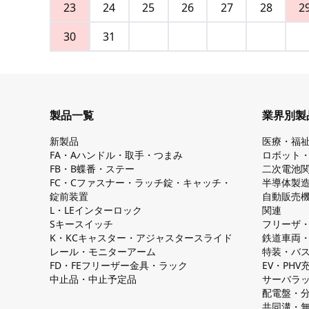
23
24
25
26
27
28
2
30
31
製品一覧
業界別製
新製品
医療・福
FA・Aハンドル・取手・つまみ
ロボット
FB・B蝶番・ステー
二次電池
FC・Cファスナー・ラッチ錠・キャッチ・
半導体製
錠前装置
自動販売
L・LEインターロック
関連
Sキースイッチ
フリーザ
K・KCキャスター・アジャスタースライド
鉄道車両
レール・モニターアーム
特装・バ
FD・FEフリーザー金具・ラック
EV・PH
中止品・中止予定品
サーバラ
配電盤・
共同溝・