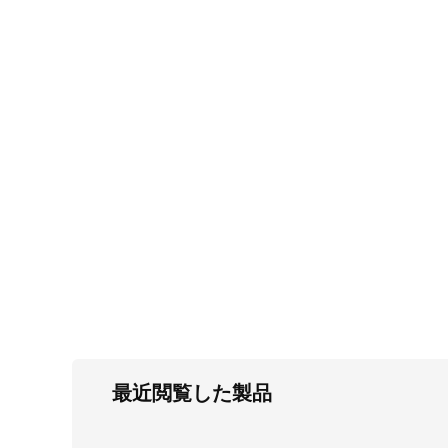
FC・C
電気錠・インターロック
L・LE
キースイッチ
S
キャスター・アジャスター・スライドレ
ール・モニターアーム
K・KC
断熱・ライト・ラック
FD・FE
最近閲覧した製品