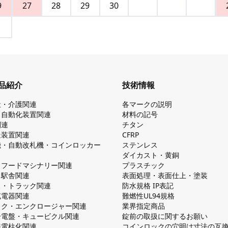
9
27
28
29
30
品紹介
技術情報
祉・介護関連
各マークの説明
・自動化装置関連
材料の記号
関連
チタン
造装置関連
CFRP
機・自動改札機・コインロッカー
ステンレス
ダイカスト・⻩銅
・フードマシナリー関連
プラスチック
・駅舎関連
表面処理・表面仕上・塗装
ス・トラック関連
防⽔規格 IP表記
V充電器関連
難燃性UL94規格
ック・エンクロージャー関連
業界指定商品
分電盤・キュービクル関連
錠前の取扱に関するお願い
無電柱化関連
コインロックの⽳明け⼨法の互