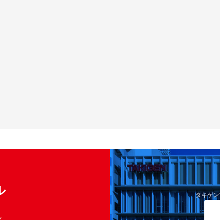
ル
タキゲン
く