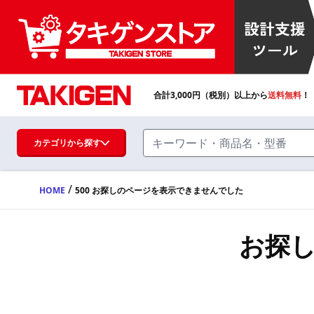
合計
3,000
円（税別）以上から
送料無料
！
カテゴリから探す
/
HOME
500 お探しのページを表示できませんでした
ハンドル・取手・つまみ・周辺機器
FA・A
お探
蝶番・ステー・周辺機器
FB・B
ファスナー・ラッチ錠・キャッチ・錠前
装置・周辺機器