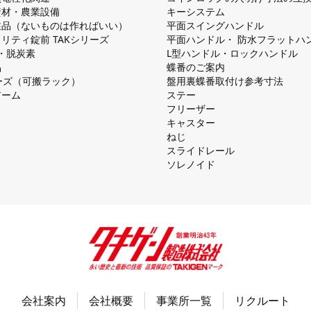
資材・農業設備
キーシステム
注品（ないものは作ればいい）
平⾯スイングハンドル
リティ錠前 TAKシリーズ
平⾯ハンドル・ 防⽔フラットハ
慮・脱炭素
L型ハンドル・ロックハンドル
品
蝶番のご案内
シリーズ（可搬ラック）
盤⽤裏蝶番取付け参考⼨法
アーム
ステー
フリーザー
キャスター
ねじ
スライドレール
ソレノイド
会社案内
会社概要
事業所一覧
リクルート