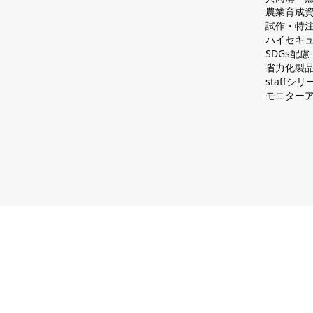
農業育成
試作・特
ハイセキュ
SDGs配
省力化製
staff
モニター