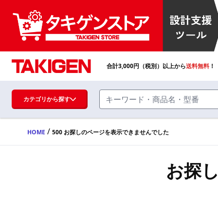
合計
3,000
円（税別）以上から
送料無料
！
カテゴリから探す
/
HOME
500 お探しのページを表示できませんでした
ハンドル・取手・つまみ・周辺機器
FA・A
お探
蝶番・ステー・周辺機器
FB・B
ファスナー・ラッチ錠・キャッチ・錠前
装置・周辺機器