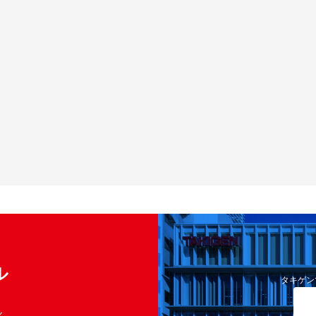
ル
タキゲン
く