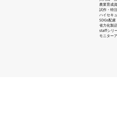
農業育成
試作・特
ハイセキュ
SDGs配
省力化製
staff
モニター