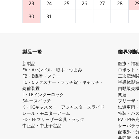
23
24
25
26
27
28
2
30
31
製品一覧
業界別製
新製品
医療・福
FA・Aハンドル・取手・つまみ
ロボット
FB・B蝶番・ステー
二次電池
FC・Cファスナー・ラッチ錠・キャッチ・
半導体製
錠前装置
自動販売
L・LEインターロック
関連
Sキースイッチ
フリーザ
K・KCキャスター・アジャスタースライド
鉄道車両
レール・モニターアーム
特装・バ
FD・FEフリーザー金具・ラック
EV・PH
中止品・中止予定品
サーバラ
配電盤・
共同溝・