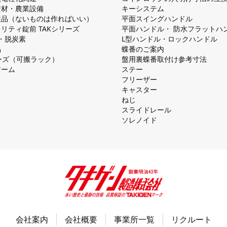
資材・農業設備
キーシステム
注品（ないものは作ればいい）
平⾯スイングハンドル
リティ錠前 TAKシリーズ
平⾯ハンドル・ 防⽔フラットハ
慮・脱炭素
L型ハンドル・ロックハンドル
品
蝶番のご案内
シリーズ（可搬ラック）
盤⽤裏蝶番取付け参考⼨法
アーム
ステー
フリーザー
キャスター
ねじ
スライドレール
ソレノイド
会社案内
会社概要
事業所一覧
リクルート