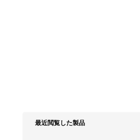
FC・C
電気錠・インターロック
L・LE
キースイッチ
S
キャスター・アジャスター・スライドレ
ール・モニターアーム
K・KC
断熱・ライト・ラック
FD・FE
最近閲覧した製品