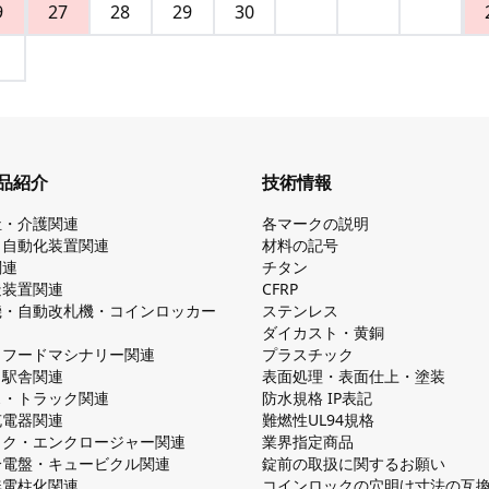
9
27
28
29
30
品紹介
技術情報
祉・介護関連
各マークの説明
・自動化装置関連
材料の記号
関連
チタン
造装置関連
CFRP
機・自動改札機・コインロッカー
ステンレス
ダイカスト・⻩銅
・フードマシナリー関連
プラスチック
・駅舎関連
表面処理・表面仕上・塗装
ス・トラック関連
防⽔規格 IP表記
V充電器関連
難燃性UL94規格
ック・エンクロージャー関連
業界指定商品
分電盤・キュービクル関連
錠前の取扱に関するお願い
無電柱化関連
コインロックの⽳明け⼨法の互