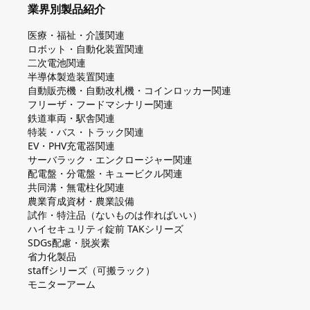
業界別製品紹介
医療・福祉・介護関連
ロボット・自動化装置関連
二次電池関連
半導体製造装置関連
自動販売機・自動改札機・コインロッカー関連
フリーザ・フードマシナリー関連
鉄道車両・駅舎関連
特装・バス・トラック関連
EV・PHV充電器関連
サーバラック・エンクロージャー関連
配電盤・分電盤・キュービクル関連
共同溝・無電柱化関連
農業育成資材・農業設備
試作・特注品（ないものは作ればいい）
ハイセキュリティ錠前 TAKシリーズ
SDGs配慮・脱炭素
省力化製品
staffシリーズ（可搬ラック）
モニターアーム