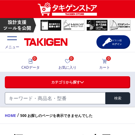
ゲスト様
ログイン
メニュー
0
0
0
価格一覧
CADデータ
お気に入り
カート
選定ツール
カテゴリから探す
製品カタログ
検索
ハンドル・取手・つまみ・周辺機器
FA・A
CAD一覧
/
HOME
500 お探しのページを表示できませんでした
蝶番・ステー・周辺機器
サポート・お問合せ
FB・B