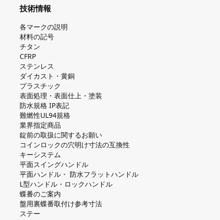
技術情報
各マークの説明
材料の記号
チタン
CFRP
ステンレス
ダイカスト・⻩銅
プラスチック
表面処理・表面仕上・塗装
防⽔規格 IP表記
難燃性UL94規格
業界指定商品
錠前の取扱に関するお願い
コインロックの⽳明け⼨法の互換性
キーシステム
平⾯スイングハンドル
平⾯ハンドル・ 防⽔フラットハンドル
L型ハンドル・ロックハンドル
蝶番のご案内
盤⽤裏蝶番取付け参考⼨法
ステー