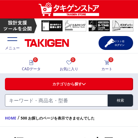
ゲスト様
ログイン
メニュー
0
0
0
価格一覧
CADデータ
お気に入り
カート
選定ツール
カテゴリから探す
製品カタログ
検索
ハンドル・取手・つまみ・周辺機器
FA・A
CAD一覧
/
HOME
500 お探しのページを表示できませんでした
蝶番・ステー・周辺機器
サポート・お問合せ
FB・B