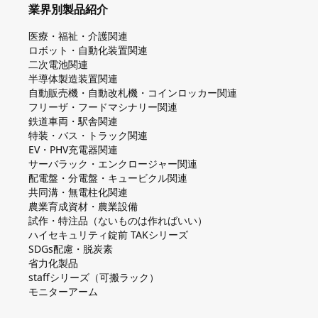
業界別製品紹介
医療・福祉・介護関連
ロボット・自動化装置関連
二次電池関連
半導体製造装置関連
自動販売機・自動改札機・コインロッカー関連
フリーザ・フードマシナリー関連
鉄道車両・駅舎関連
特装・バス・トラック関連
EV・PHV充電器関連
サーバラック・エンクロージャー関連
配電盤・分電盤・キュービクル関連
共同溝・無電柱化関連
農業育成資材・農業設備
試作・特注品（ないものは作ればいい）
ハイセキュリティ錠前 TAKシリーズ
SDGs配慮・脱炭素
省力化製品
staffシリーズ（可搬ラック）
モニターアーム