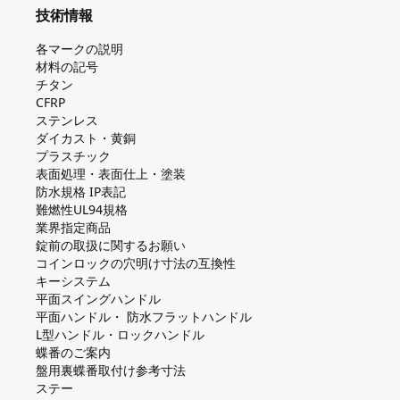
技術情報
各マークの説明
材料の記号
チタン
CFRP
ステンレス
ダイカスト・⻩銅
プラスチック
表面処理・表面仕上・塗装
防⽔規格 IP表記
難燃性UL94規格
業界指定商品
錠前の取扱に関するお願い
コインロックの⽳明け⼨法の互換性
キーシステム
平⾯スイングハンドル
平⾯ハンドル・ 防⽔フラットハンドル
L型ハンドル・ロックハンドル
蝶番のご案内
盤⽤裏蝶番取付け参考⼨法
ステー