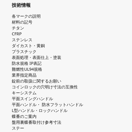
技術情報
各マークの説明
材料の記号
チタン
CFRP
ステンレス
ダイカスト・⻩銅
プラスチック
表面処理・表面仕上・塗装
防⽔規格 IP表記
難燃性UL94規格
業界指定商品
錠前の取扱に関するお願い
コインロックの⽳明け⼨法の互換性
キーシステム
平⾯スイングハンドル
平⾯ハンドル・ 防⽔フラットハンドル
L型ハンドル・ロックハンドル
蝶番のご案内
盤⽤裏蝶番取付け参考⼨法
ステー