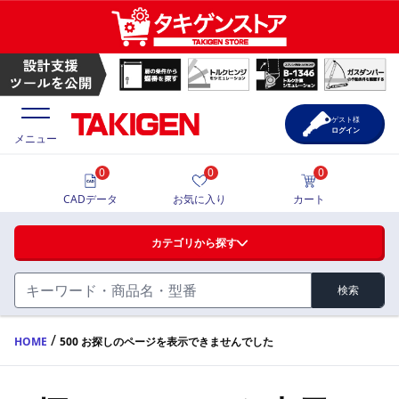
ゲスト様
ログイン
メニュー
0
0
0
価格一覧
CADデータ
お気に入り
カート
選定ツール
カテゴリから探す
製品カタログ
検索
ハンドル・取手・つまみ・周辺機器
FA・A
CAD一覧
/
HOME
500 お探しのページを表示できませんでした
蝶番・ステー・周辺機器
サポート・お問合せ
FB・B