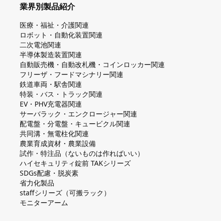
業界別製品紹介
医療・福祉・介護関連
ロボット・自動化装置関連
二次電池関連
半導体製造装置関連
自動販売機・自動改札機・コインロッカー関連
フリーザ・フードマシナリー関連
鉄道車両・駅舎関連
特装・バス・トラック関連
EV・PHV充電器関連
サーバラック・エンクロージャー関連
配電盤・分電盤・キュービクル関連
共同溝・無電柱化関連
農業育成資材・農業設備
試作・特注品（ないものは作ればいい）
ハイセキュリティ錠前 TAKシリーズ
SDGs配慮・脱炭素
省力化製品
staffシリーズ（可搬ラック）
モニターアーム