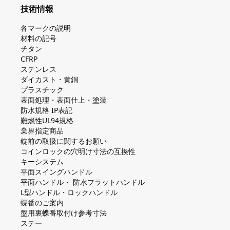
技術情報
各マークの説明
材料の記号
チタン
CFRP
ステンレス
ダイカスト・⻩銅
プラスチック
表面処理・表面仕上・塗装
防⽔規格 IP表記
難燃性UL94規格
業界指定商品
錠前の取扱に関するお願い
コインロックの⽳明け⼨法の互換性
キーシステム
平⾯スイングハンドル
平⾯ハンドル・ 防⽔フラットハンドル
L型ハンドル・ロックハンドル
蝶番のご案内
盤⽤裏蝶番取付け参考⼨法
ステー