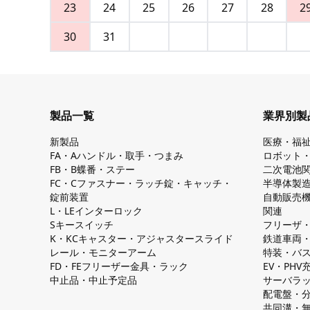
23
24
25
26
27
28
2
30
31
製品一覧
業界別製
新製品
医療・福
FA・Aハンドル・取手・つまみ
ロボット
FB・B蝶番・ステー
二次電池
FC・Cファスナー・ラッチ錠・キャッチ・
半導体製
錠前装置
自動販売
L・LEインターロック
関連
Sキースイッチ
フリーザ
K・KCキャスター・アジャスタースライド
鉄道車両
レール・モニターアーム
特装・バ
FD・FEフリーザー金具・ラック
EV・PH
中止品・中止予定品
サーバラ
配電盤・
共同溝・