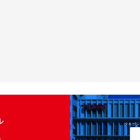
ル
タキゲン
く