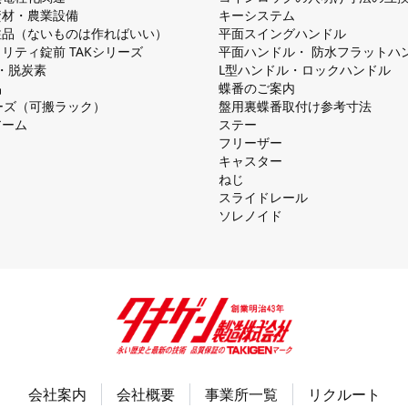
資材・農業設備
キーシステム
注品（ないものは作ればいい）
平⾯スイングハンドル
リティ錠前 TAKシリーズ
平⾯ハンドル・ 防⽔フラットハ
慮・脱炭素
L型ハンドル・ロックハンドル
品
蝶番のご案内
シリーズ（可搬ラック）
盤⽤裏蝶番取付け参考⼨法
アーム
ステー
フリーザー
キャスター
ねじ
スライドレール
ソレノイド
会社案内
会社概要
事業所一覧
リクルート