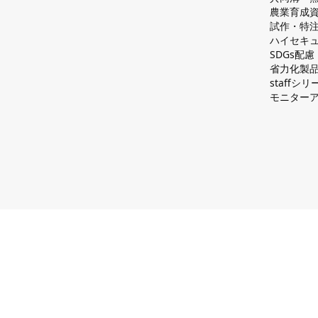
農業育成
試作・特
ハイセキュ
SDGs配
省力化製
staff
モニター