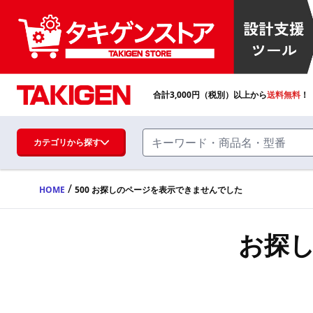
合計
3,000
円（税別）以上から
送料無料
！
カテゴリから探す
/
HOME
500 お探しのページを表示できませんでした
ハンドル・取手・つまみ・周辺機器
FA・A
お探
蝶番・ステー・周辺機器
FB・B
ファスナー・ラッチ錠・キャッチ・錠前
装置・周辺機器