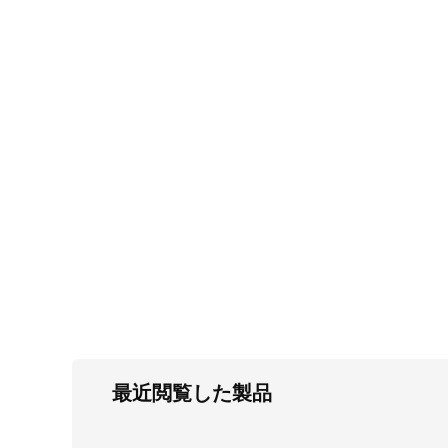
FC・C
電気錠・インターロック
L・LE
キースイッチ
S
キャスター・アジャスター・スライドレ
ール・モニターアーム
K・KC
断熱・ライト・ラック
FD・FE
最近閲覧した製品