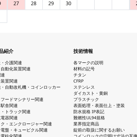
9
27
28
29
30
品紹介
技術情報
祉・介護関連
各マークの説明
・自動化装置関連
材料の記号
関連
チタン
造装置関連
CFRP
機・自動改札機・コインロッカー
ステンレス
ダイカスト・⻩銅
・フードマシナリー関連
プラスチック
・駅舎関連
表面処理・表面仕上・塗装
ス・トラック関連
防⽔規格 IP表記
V充電器関連
難燃性UL94規格
ック・エンクロージャー関連
業界指定商品
分電盤・キュービクル関連
錠前の取扱に関するお願い
無電柱化関連
コインロックの⽳明け⼨法の互