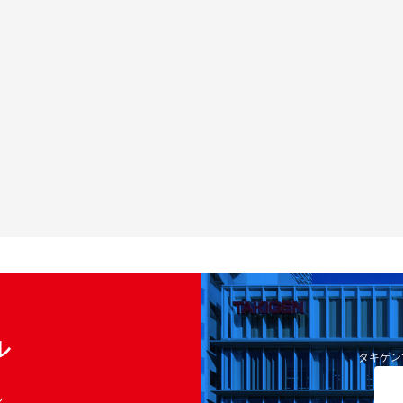
ル
タキゲン
く