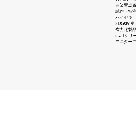
農業育成
試作・特
ハイセキュ
SDGs配
省力化製
staff
モニター