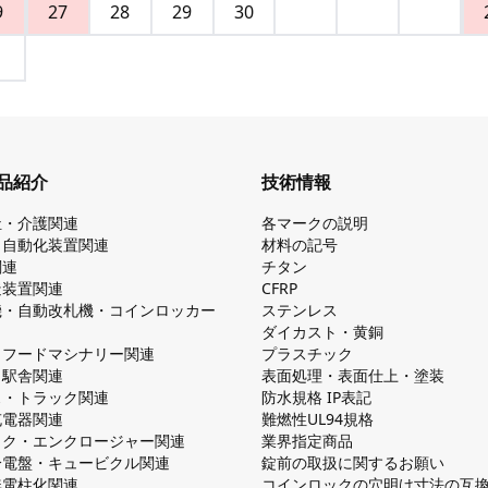
9
27
28
29
30
品紹介
技術情報
祉・介護関連
各マークの説明
・自動化装置関連
材料の記号
関連
チタン
造装置関連
CFRP
機・自動改札機・コインロッカー
ステンレス
ダイカスト・⻩銅
・フードマシナリー関連
プラスチック
・駅舎関連
表面処理・表面仕上・塗装
ス・トラック関連
防⽔規格 IP表記
V充電器関連
難燃性UL94規格
ック・エンクロージャー関連
業界指定商品
分電盤・キュービクル関連
錠前の取扱に関するお願い
無電柱化関連
コインロックの⽳明け⼨法の互