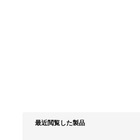
FC・C
電気錠・インターロック
L・LE
キースイッチ
S
キャスター・アジャスター・スライドレ
ール・モニターアーム
K・KC
断熱・ライト・ラック
FD・FE
最近閲覧した製品