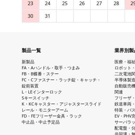
23
24
25
26
27
28
2
30
31
製品一覧
業界別製
新製品
医療・福
FA・Aハンドル・取手・つまみ
ロボット
FB・B蝶番・ステー
二次電池
FC・Cファスナー・ラッチ錠・キャッチ・
半導体製
錠前装置
自動販売
L・LEインターロック
関連
Sキースイッチ
フリーザ
K・KCキャスター・アジャスタースライド
鉄道車両
レール・モニターアーム
特装・バ
FD・FEフリーザー金具・ラック
EV・PH
中止品・中止予定品
サーバラ
配電盤・
共同溝・