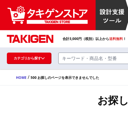
合計
3,000
円（税別）以上から
送料無料
！
カテゴリから探す
/
HOME
500 お探しのページを表示できませんでした
ハンドル・取手・つまみ・周辺機器
FA・A
お探
蝶番・ステー・周辺機器
FB・B
ファスナー・ラッチ錠・キャッチ・錠前
装置・周辺機器