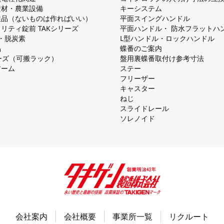
資材・農業設備
キーシステム
注品（ないものは作ればいい）
平⾯スイングハンドル
リティ錠前 TAKシリーズ
平⾯ハンドル・ 防⽔フラットハ
慮・脱炭素
L型ハンドル・ロックハンドル
品
蝶番のご案内
シリーズ（可搬ラック）
盤⽤裏蝶番取付け参考⼨法
アーム
ステー
フリーザー
キャスター
ねじ
スライドレール
ソレノイド
会社案内
会社概要
事業所一覧
リクルート