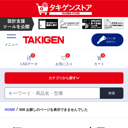
ゲスト様
ログイン
メニュー
0
0
0
価格一覧
CADデータ
お気に入り
カート
選定ツール
カテゴリから探す
製品カタログ
検索
ハンドル・取手・つまみ・周辺機器
FA・A
CAD一覧
/
HOME
500 お探しのページを表示できませんでした
蝶番・ステー・周辺機器
サポート・お問合せ
FB・B