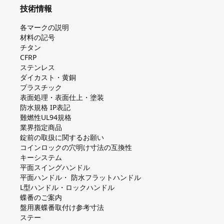
技術情報
各マークの説明
材料の記号
チタン
CFRP
ステンレス
ダイカスト・⻩銅
プラスチック
表面処理・表面仕上・塗装
防⽔規格 IP表記
難燃性UL94規格
業界指定商品
錠前の取扱に関するお願い
コインロックの⽳明け⼨法の互換性
キーシステム
平⾯スイングハンドル
平⾯ハンドル・ 防⽔フラットハンドル
L型ハンドル・ロックハンドル
蝶番のご案内
盤⽤裏蝶番取付け参考⼨法
ステー