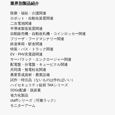
業界別製品紹介
医療・福祉・介護関連
ロボット・自動化装置関連
二次電池関連
半導体製造装置関連
自動販売機・自動改札機・コインロッカー関連
フリーザ・フードマシナリー関連
鉄道車両・駅舎関連
特装・バス・トラック関連
EV・PHV充電器関連
サーバラック・エンクロージャー関連
配電盤・分電盤・キュービクル関連
共同溝・無電柱化関連
農業育成資材・農業設備
試作・特注品（ないものは作ればいい）
ハイセキュリティ錠前 TAKシリーズ
SDGs配慮・脱炭素
省力化製品
staffシリーズ（可搬ラック）
モニターアーム