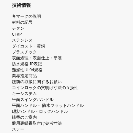
技術情報
各マークの説明
材料の記号
チタン
CFRP
ステンレス
ダイカスト・⻩銅
プラスチック
表面処理・表面仕上・塗装
防⽔規格 IP表記
難燃性UL94規格
業界指定商品
錠前の取扱に関するお願い
コインロックの⽳明け⼨法の互換性
キーシステム
平⾯スイングハンドル
平⾯ハンドル・ 防⽔フラットハンドル
L型ハンドル・ロックハンドル
蝶番のご案内
盤⽤裏蝶番取付け参考⼨法
ステー