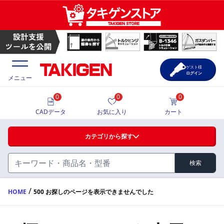
ゲスト様
ログイン
メニュー
0
0
0
価格一覧
CADデータ
お気に入り
カート
選定ツール
カテゴリから探す
製品カタログ
検索
ハンドル・取手・つまみ・周辺機器
FA・A
CAD一覧
/
HOME
500 お探しのページを表示できませんでした
蝶番・ステー・周辺機器
サポート・お問合せ
FB・B