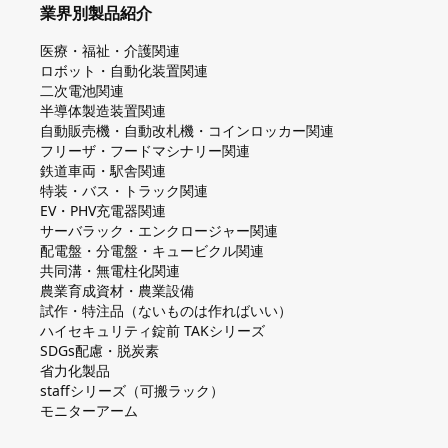
業界別製品紹介
医療・福祉・介護関連
ロボット・自動化装置関連
二次電池関連
半導体製造装置関連
自動販売機・自動改札機・コインロッカー関連
フリーザ・フードマシナリー関連
鉄道車両・駅舎関連
特装・バス・トラック関連
EV・PHV充電器関連
サーバラック・エンクロージャー関連
配電盤・分電盤・キュービクル関連
共同溝・無電柱化関連
農業育成資材・農業設備
試作・特注品（ないものは作ればいい）
ハイセキュリティ錠前 TAKシリーズ
SDGs配慮・脱炭素
省力化製品
staffシリーズ（可搬ラック）
モニターアーム