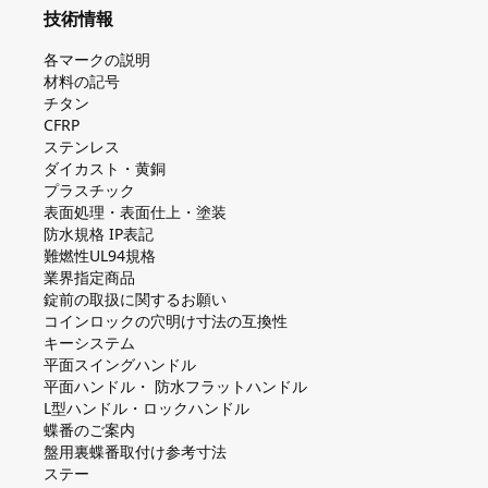
技術情報
各マークの説明
材料の記号
チタン
CFRP
ステンレス
ダイカスト・⻩銅
プラスチック
表面処理・表面仕上・塗装
防⽔規格 IP表記
難燃性UL94規格
業界指定商品
錠前の取扱に関するお願い
コインロックの⽳明け⼨法の互換性
キーシステム
平⾯スイングハンドル
平⾯ハンドル・ 防⽔フラットハンドル
L型ハンドル・ロックハンドル
蝶番のご案内
盤⽤裏蝶番取付け参考⼨法
ステー