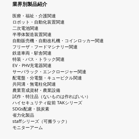
業界別製品紹介
医療・福祉・介護関連
ロボット・自動化装置関連
二次電池関連
半導体製造装置関連
自動販売機・自動改札機・コインロッカー関連
フリーザ・フードマシナリー関連
鉄道車両・駅舎関連
特装・バス・トラック関連
EV・PHV充電器関連
サーバラック・エンクロージャー関連
配電盤・分電盤・キュービクル関連
共同溝・無電柱化関連
農業育成資材・農業設備
試作・特注品（ないものは作ればいい）
ハイセキュリティ錠前 TAKシリーズ
SDGs配慮・脱炭素
省力化製品
staffシリーズ（可搬ラック）
モニターアーム