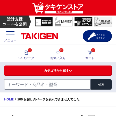
ゲスト様
ログイン
メニュー
0
0
0
価格一覧
CADデータ
お気に入り
カート
選定ツール
カテゴリから探す
製品カタログ
検索
ハンドル・取手・つまみ・周辺機器
FA・A
CAD一覧
/
HOME
500 お探しのページを表示できませんでした
蝶番・ステー・周辺機器
サポート・お問合せ
FB・B