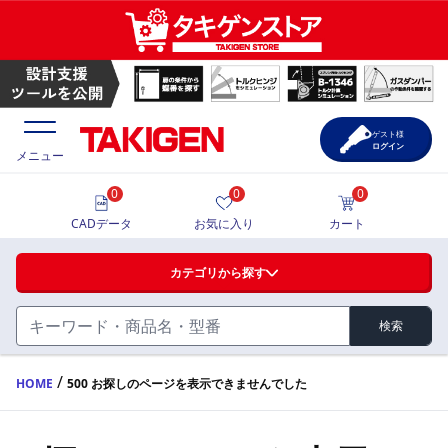
ゲスト様
ログイン
メニュー
0
0
0
価格一覧
CADデータ
お気に入り
カート
選定ツール
カテゴリから探す
製品カタログ
検索
ハンドル・取手・つまみ・周辺機器
FA・A
CAD一覧
/
HOME
500 お探しのページを表示できませんでした
蝶番・ステー・周辺機器
サポート・お問合せ
FB・B