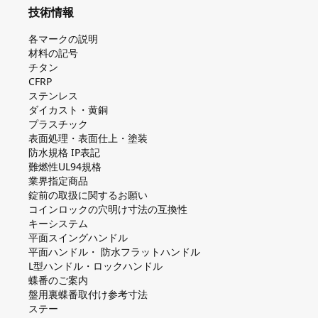
技術情報
各マークの説明
材料の記号
チタン
CFRP
ステンレス
ダイカスト・⻩銅
プラスチック
表面処理・表面仕上・塗装
防⽔規格 IP表記
難燃性UL94規格
業界指定商品
錠前の取扱に関するお願い
コインロックの⽳明け⼨法の互換性
キーシステム
平⾯スイングハンドル
平⾯ハンドル・ 防⽔フラットハンドル
L型ハンドル・ロックハンドル
蝶番のご案内
盤⽤裏蝶番取付け参考⼨法
ステー