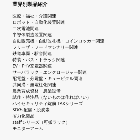
業界別製品紹介
医療・福祉・介護関連
ロボット・自動化装置関連
二次電池関連
半導体製造装置関連
自動販売機・自動改札機・コインロッカー関連
フリーザ・フードマシナリー関連
鉄道車両・駅舎関連
特装・バス・トラック関連
EV・PHV充電器関連
サーバラック・エンクロージャー関連
配電盤・分電盤・キュービクル関連
共同溝・無電柱化関連
農業育成資材・農業設備
試作・特注品（ないものは作ればいい）
ハイセキュリティ錠前 TAKシリーズ
SDGs配慮・脱炭素
省力化製品
staffシリーズ（可搬ラック）
モニターアーム