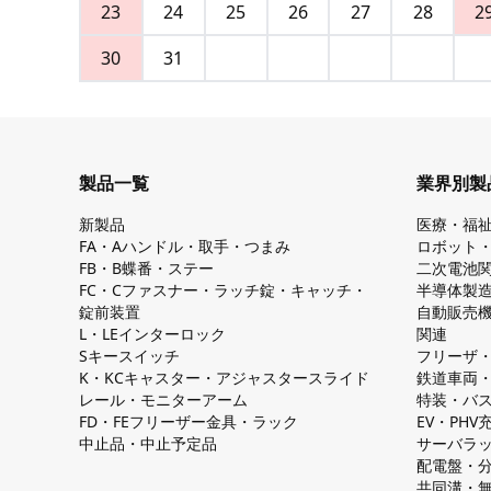
23
24
25
26
27
28
2
30
31
製品一覧
業界別製
新製品
医療・福
FA・Aハンドル・取手・つまみ
ロボット
FB・B蝶番・ステー
二次電池
FC・Cファスナー・ラッチ錠・キャッチ・
半導体製
錠前装置
自動販売
L・LEインターロック
関連
Sキースイッチ
フリーザ
K・KCキャスター・アジャスタースライド
鉄道車両
レール・モニターアーム
特装・バ
FD・FEフリーザー金具・ラック
EV・PH
中止品・中止予定品
サーバラ
配電盤・
共同溝・