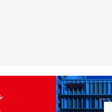
ル
タキゲン
く