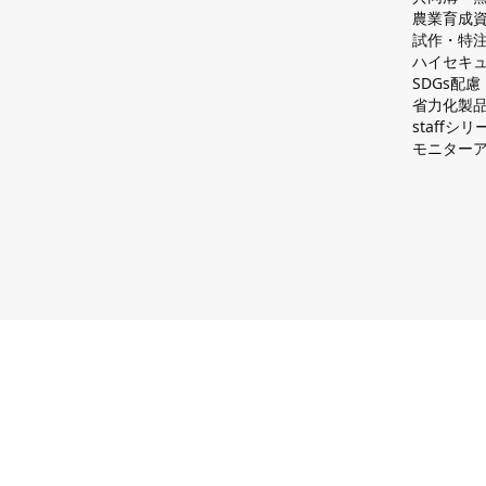
農業育成
試作・特
ハイセキュ
SDGs配
省力化製
staff
モニター