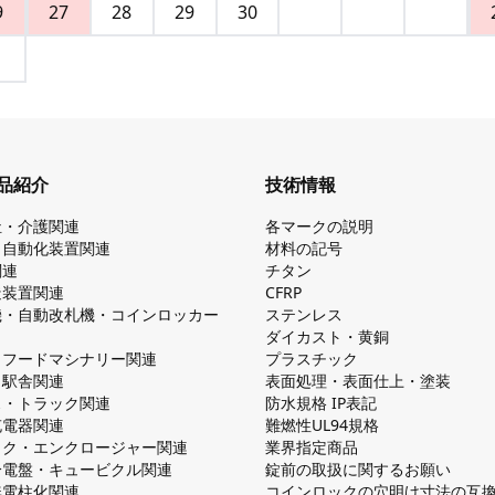
9
27
28
29
30
品紹介
技術情報
祉・介護関連
各マークの説明
・自動化装置関連
材料の記号
関連
チタン
造装置関連
CFRP
機・自動改札機・コインロッカー
ステンレス
ダイカスト・⻩銅
・フードマシナリー関連
プラスチック
・駅舎関連
表面処理・表面仕上・塗装
ス・トラック関連
防⽔規格 IP表記
V充電器関連
難燃性UL94規格
ック・エンクロージャー関連
業界指定商品
分電盤・キュービクル関連
錠前の取扱に関するお願い
無電柱化関連
コインロックの⽳明け⼨法の互