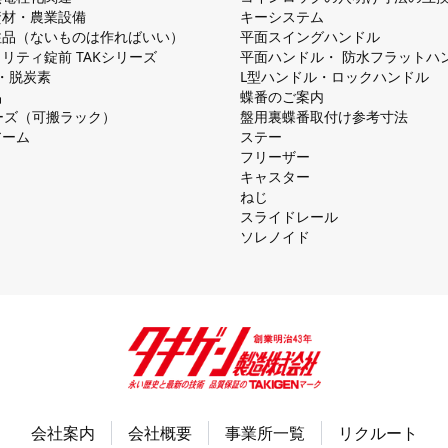
資材・農業設備
キーシステム
注品（ないものは作ればいい）
平⾯スイングハンドル
リティ錠前 TAKシリーズ
平⾯ハンドル・ 防⽔フラットハ
慮・脱炭素
L型ハンドル・ロックハンドル
品
蝶番のご案内
シリーズ（可搬ラック）
盤⽤裏蝶番取付け参考⼨法
アーム
ステー
フリーザー
キャスター
ねじ
スライドレール
ソレノイド
会社案内
会社概要
事業所一覧
リクルート