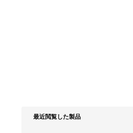
FC・C
電気錠・インターロック
L・LE
キースイッチ
S
キャスター・アジャスター・スライドレ
ール・モニターアーム
K・KC
断熱・ライト・ラック
FD・FE
最近閲覧した製品