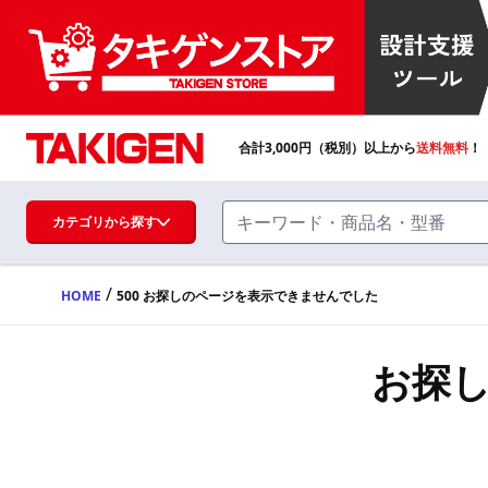
合計
3,000
円（税別）以上から
送料無料
！
カテゴリから探す
/
HOME
500 お探しのページを表示できませんでした
ハンドル・取手・つまみ・周辺機器
FA・A
お探
蝶番・ステー・周辺機器
FB・B
ファスナー・ラッチ錠・キャッチ・錠前
装置・周辺機器