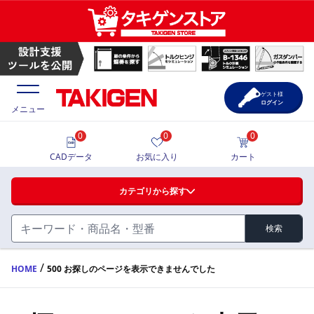
ゲスト様
ログイン
メニュー
0
0
0
価格一覧
CADデータ
お気に入り
カート
選定ツール
カテゴリから探す
製品カタログ
検索
ハンドル・取手・つまみ・周辺機器
FA・A
CAD一覧
/
HOME
500 お探しのページを表示できませんでした
蝶番・ステー・周辺機器
サポート・お問合せ
FB・B