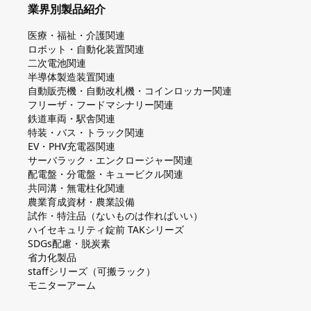
業界別製品紹介
医療・福祉・介護関連
ロボット・自動化装置関連
二次電池関連
半導体製造装置関連
自動販売機・自動改札機・コインロッカー関連
フリーザ・フードマシナリー関連
鉄道車両・駅舎関連
特装・バス・トラック関連
EV・PHV充電器関連
サーバラック・エンクロージャー関連
配電盤・分電盤・キュービクル関連
共同溝・無電柱化関連
農業育成資材・農業設備
試作・特注品（ないものは作ればいい）
ハイセキュリティ錠前 TAKシリーズ
SDGs配慮・脱炭素
省力化製品
staffシリーズ（可搬ラック）
モニターアーム