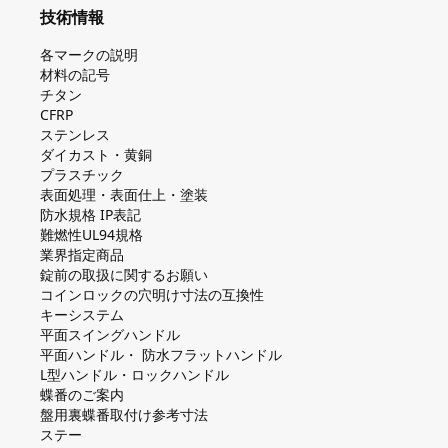
技術情報
各マークの説明
材料の記号
チタン
CFRP
ステンレス
ダイカスト・⻩銅
プラスチック
表面処理・表面仕上・塗装
防⽔規格 IP表記
難燃性UL94規格
業界指定商品
錠前の取扱に関するお願い
コインロックの⽳明け⼨法の互換性
キーシステム
平⾯スイングハンドル
平⾯ハンドル・ 防⽔フラットハンドル
L型ハンドル・ロックハンドル
蝶番のご案内
盤⽤裏蝶番取付け参考⼨法
ステー