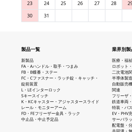
23
24
25
26
27
28
2
30
31
製品一覧
業界別製
新製品
医療・福
FA・Aハンドル・取手・つまみ
ロボット
FB・B蝶番・ステー
二次電池
FC・Cファスナー・ラッチ錠・キャッチ・
半導体製
錠前装置
自動販売
L・LEインターロック
関連
Sキースイッチ
フリーザ
K・KCキャスター・アジャスタースライド
鉄道車両
レール・モニターアーム
特装・バ
FD・FEフリーザー金具・ラック
EV・PH
中止品・中止予定品
サーバラ
配電盤・
共同溝・