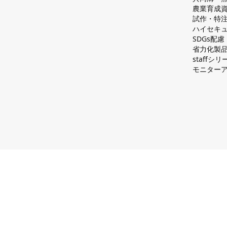
農業育成
試作・特
ハイセキュ
SDGs配
省力化製
staff
モニター