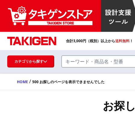
合計
3,000
円（税別）以上から
送料無料
！
カテゴリから探す
/
HOME
500 お探しのページを表示できませんでした
ハンドル・取手・つまみ・周辺機器
FA・A
お探
蝶番・ステー・周辺機器
FB・B
ファスナー・ラッチ錠・キャッチ・錠前
装置・周辺機器