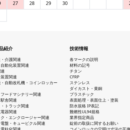
9
27
28
29
30
品紹介
技術情報
祉・介護関連
各マークの説明
・自動化装置関連
材料の記号
関連
チタン
造装置関連
CFRP
機・自動改札機・コインロッカー
ステンレス
ダイカスト・⻩銅
・フードマシナリー関連
プラスチック
・駅舎関連
表面処理・表面仕上・塗装
ス・トラック関連
防⽔規格 IP表記
V充電器関連
難燃性UL94規格
ック・エンクロージャー関連
業界指定商品
分電盤・キュービクル関連
錠前の取扱に関するお願い
無電柱化関連
コインロックの⽳明け⼨法の互