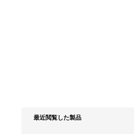
FC・C
電気錠・インターロック
L・LE
キースイッチ
S
キャスター・アジャスター・スライドレ
ール・モニターアーム
K・KC
断熱・ライト・ラック
FD・FE
最近閲覧した製品