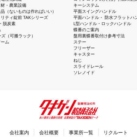
資材・農業設備
キーシステム
注品（ないものは作ればいい）
平⾯スイングハンドル
リティ錠前 TAKシリーズ
平⾯ハンドル・ 防⽔フラットハ
慮・脱炭素
L型ハンドル・ロックハンドル
品
蝶番のご案内
シリーズ（可搬ラック）
盤⽤裏蝶番取付け参考⼨法
アーム
ステー
フリーザー
キャスター
ねじ
スライドレール
ソレノイド
会社案内
会社概要
事業所一覧
リクルート