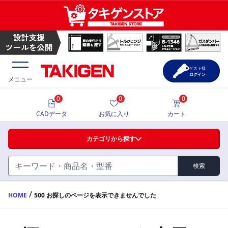
ゲスト様
ログイン
メニュー
0
0
0
価格一覧
CADデータ
お気に入り
カート
選定ツール
カテゴリから探す
製品カタログ
検索
ハンドル・取手・つまみ・周辺機器
FA・A
CAD一覧
/
HOME
500 お探しのページを表示できませんでした
蝶番・ステー・周辺機器
サポート・お問合せ
FB・B