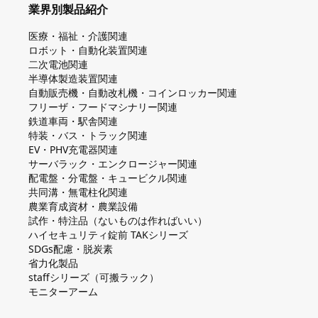
業界別製品紹介
医療・福祉・介護関連
ロボット・自動化装置関連
二次電池関連
半導体製造装置関連
自動販売機・自動改札機・コインロッカー関連
フリーザ・フードマシナリー関連
鉄道車両・駅舎関連
特装・バス・トラック関連
EV・PHV充電器関連
サーバラック・エンクロージャー関連
配電盤・分電盤・キュービクル関連
共同溝・無電柱化関連
農業育成資材・農業設備
試作・特注品（ないものは作ればいい）
ハイセキュリティ錠前 TAKシリーズ
SDGs配慮・脱炭素
省力化製品
staffシリーズ（可搬ラック）
モニターアーム