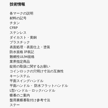
技術情報
各マークの説明
材料の記号
チタン
CFRP
ステンレス
ダイカスト・⻩銅
プラスチック
表面処理・表面仕上・塗装
防⽔規格 IP表記
難燃性UL94規格
業界指定商品
錠前の取扱に関するお願い
コインロックの⽳明け⼨法の互換性
キーシステム
平⾯スイングハンドル
平⾯ハンドル・ 防⽔フラットハンドル
L型ハンドル・ロックハンドル
蝶番のご案内
盤⽤裏蝶番取付け参考⼨法
ステー