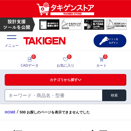
ゲスト様
ログイン
メニュー
0
0
0
価格一覧
CADデータ
お気に入り
カート
選定ツール
カテゴリから探す
製品カタログ
検索
ハンドル・取手・つまみ・周辺機器
FA・A
CAD一覧
/
HOME
500 お探しのページを表示できませんでした
蝶番・ステー・周辺機器
サポート・お問合せ
FB・B