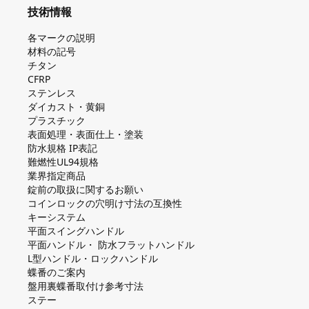
技術情報
各マークの説明
材料の記号
チタン
CFRP
ステンレス
ダイカスト・⻩銅
プラスチック
表面処理・表面仕上・塗装
防⽔規格 IP表記
難燃性UL94規格
業界指定商品
錠前の取扱に関するお願い
コインロックの⽳明け⼨法の互換性
キーシステム
平⾯スイングハンドル
平⾯ハンドル・ 防⽔フラットハンドル
L型ハンドル・ロックハンドル
蝶番のご案内
盤⽤裏蝶番取付け参考⼨法
ステー