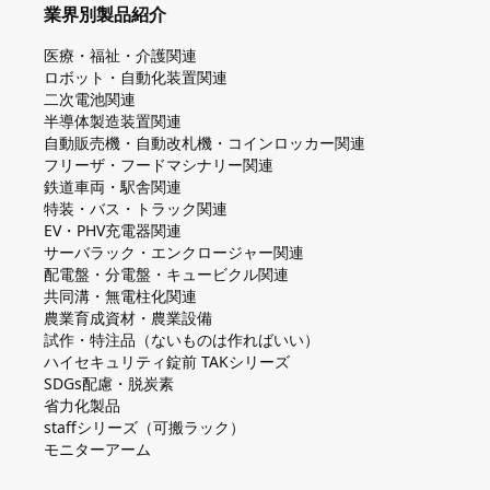
業界別製品紹介
医療・福祉・介護関連
ロボット・自動化装置関連
二次電池関連
半導体製造装置関連
自動販売機・自動改札機・コインロッカー関連
フリーザ・フードマシナリー関連
鉄道車両・駅舎関連
特装・バス・トラック関連
EV・PHV充電器関連
サーバラック・エンクロージャー関連
配電盤・分電盤・キュービクル関連
共同溝・無電柱化関連
農業育成資材・農業設備
試作・特注品（ないものは作ればいい）
ハイセキュリティ錠前 TAKシリーズ
SDGs配慮・脱炭素
省力化製品
staffシリーズ（可搬ラック）
モニターアーム