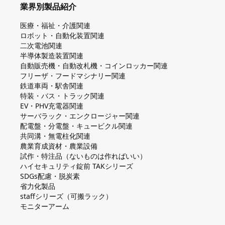
業界別製品紹介
医療・福祉・介護関連
ロボット・自動化装置関連
二次電池関連
半導体製造装置関連
自動販売機・自動改札機・コインロッカー関連
フリーザ・フードマシナリー関連
鉄道車両・駅舎関連
特装・バス・トラック関連
EV・PHV充電器関連
サーバラック・エンクロージャー関連
配電盤・分電盤・キュービクル関連
共同溝・無電柱化関連
農業育成資材・農業設備
試作・特注品（ないものは作ればいい）
ハイセキュリティ錠前 TAKシリーズ
SDGs配慮・脱炭素
省力化製品
staffシリーズ（可搬ラック）
モニターアーム