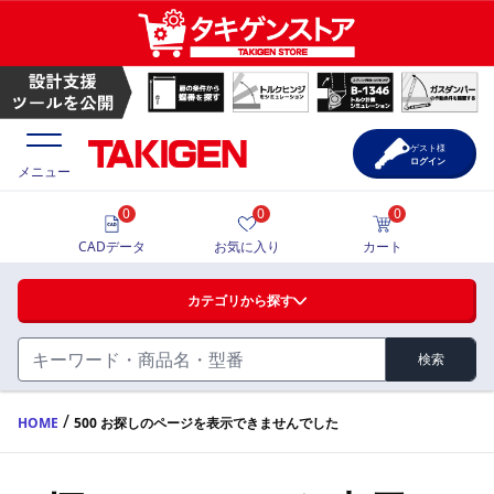
ゲスト様
ログイン
メニュー
0
0
0
価格一覧
CADデータ
お気に入り
カート
選定ツール
カテゴリから探す
製品カタログ
検索
ハンドル・取手・つまみ・周辺機器
FA・A
CAD一覧
/
HOME
500 お探しのページを表示できませんでした
蝶番・ステー・周辺機器
サポート・お問合せ
FB・B