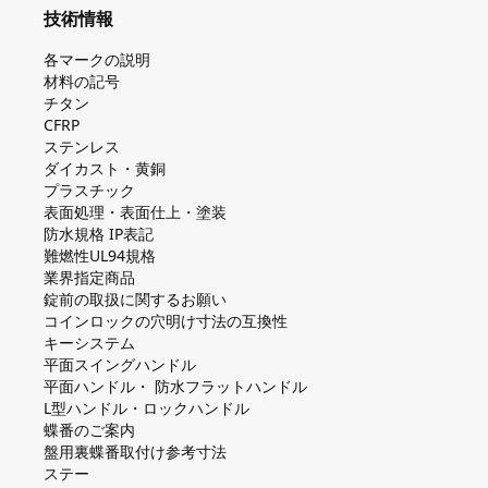
技術情報
各マークの説明
材料の記号
チタン
CFRP
ステンレス
ダイカスト・⻩銅
プラスチック
表面処理・表面仕上・塗装
防⽔規格 IP表記
難燃性UL94規格
業界指定商品
錠前の取扱に関するお願い
コインロックの⽳明け⼨法の互換性
キーシステム
平⾯スイングハンドル
平⾯ハンドル・ 防⽔フラットハンドル
L型ハンドル・ロックハンドル
蝶番のご案内
盤⽤裏蝶番取付け参考⼨法
ステー