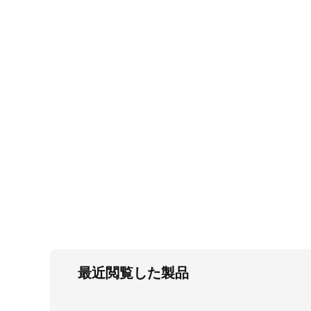
FC・C
電気錠・インターロック
L・LE
キースイッチ
S
キャスター・アジャスター・スライドレ
ール・モニターアーム
K・KC
断熱・ライト・ラック
FD・FE
最近閲覧した製品