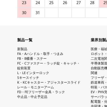
23
24
25
26
27
28
2
30
31
製品一覧
業界別製
新製品
医療・福
FA・Aハンドル・取手・つまみ
ロボット
FB・B蝶番・ステー
二次電池
FC・Cファスナー・ラッチ錠・キャッチ・
半導体製
錠前装置
自動販売
L・LEインターロック
関連
Sキースイッチ
フリーザ
K・KCキャスター・アジャスタースライド
鉄道車両
レール・モニターアーム
特装・バ
FD・FEフリーザー金具・ラック
EV・PH
中止品・中止予定品
サーバラ
配電盤・
共同溝・