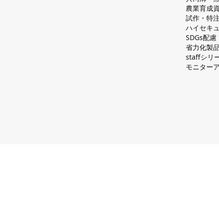
農業育成
試作・特
ハイセキュ
SDGs配
省力化製
staff
モニター