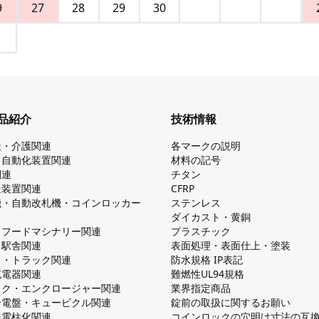
9
27
28
29
30
品紹介
技術情報
祉・介護関連
各マークの説明
・自動化装置関連
材料の記号
関連
チタン
造装置関連
CFRP
機・自動改札機・コインロッカー
ステンレス
ダイカスト・⻩銅
・フードマシナリー関連
プラスチック
・駅舎関連
表面処理・表面仕上・塗装
ス・トラック関連
防⽔規格 IP表記
V充電器関連
難燃性UL94規格
ック・エンクロージャー関連
業界指定商品
分電盤・キュービクル関連
錠前の取扱に関するお願い
無電柱化関連
コインロックの⽳明け⼨法の互