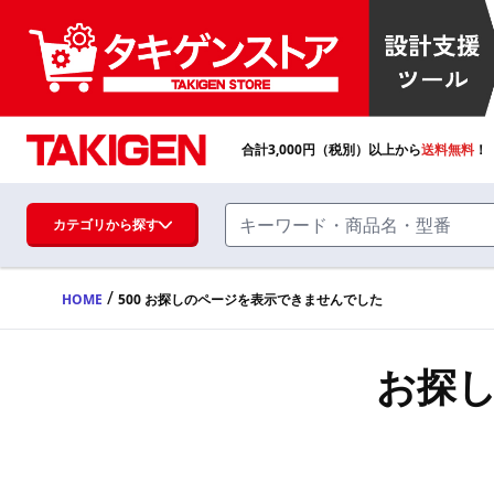
合計
3,000
円（税別）以上から
送料無料
！
カテゴリから探す
/
HOME
500 お探しのページを表示できませんでした
ハンドル・取手・つまみ・周辺機器
FA・A
お探
蝶番・ステー・周辺機器
FB・B
ファスナー・ラッチ錠・キャッチ・錠前
装置・周辺機器