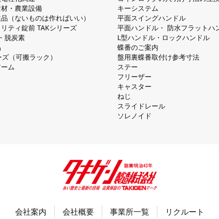
資材・農業設備
キーシステム
注品（ないものは作ればいい）
平⾯スイングハンドル
リティ錠前 TAKシリーズ
平⾯ハンドル・ 防⽔フラットハ
慮・脱炭素
L型ハンドル・ロックハンドル
品
蝶番のご案内
シリーズ（可搬ラック）
盤⽤裏蝶番取付け参考⼨法
アーム
ステー
フリーザー
キャスター
ねじ
スライドレール
ソレノイド
会社案内
会社概要
事業所一覧
リクルート