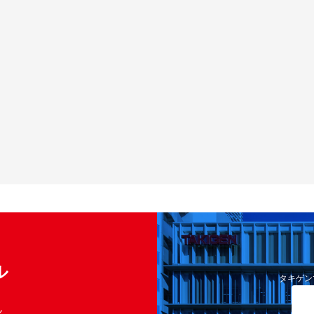
ル
タキゲン
く