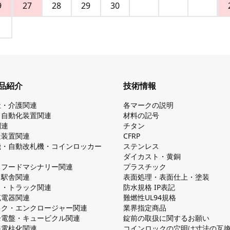
9
27
28
29
30
品紹介
技術情報
祉・介護関連
各マークの説明
・自動化装置関連
材料の記号
関連
チタン
造装置関連
CFRP
機・自動改札機・コインロッカー
ステンレス
ダイカスト・⻩銅
・フードマシナリー関連
プラスチック
・駅舎関連
表面処理・表面仕上・塗装
ス・トラック関連
防⽔規格 IP表記
V充電器関連
難燃性UL94規格
ック・エンクロージャー関連
業界指定商品
分電盤・キュービクル関連
錠前の取扱に関するお願い
無電柱化関連
コインロックの⽳明け⼨法の互