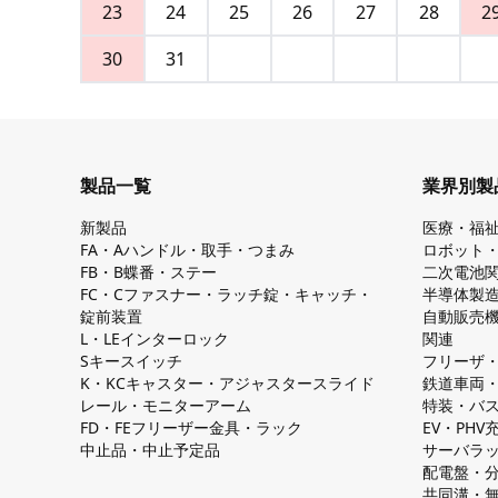
23
24
25
26
27
28
2
30
31
製品一覧
業界別製
新製品
医療・福
FA・Aハンドル・取手・つまみ
ロボット
FB・B蝶番・ステー
二次電池
FC・Cファスナー・ラッチ錠・キャッチ・
半導体製
錠前装置
自動販売
L・LEインターロック
関連
Sキースイッチ
フリーザ
K・KCキャスター・アジャスタースライド
鉄道車両
レール・モニターアーム
特装・バ
FD・FEフリーザー金具・ラック
EV・PH
中止品・中止予定品
サーバラ
配電盤・
共同溝・