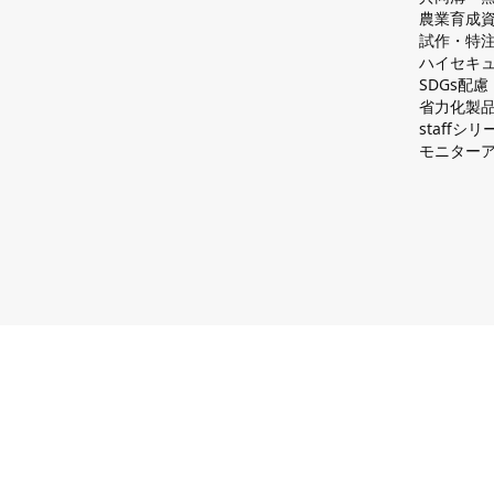
農業育成
試作・特
ハイセキュ
SDGs配
省力化製
staff
モニター