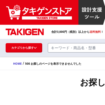
合計
3,000
円（税別）以上から
送料無料
！
カテゴリから探す
/
HOME
500 お探しのページを表示できませんでした
ハンドル・取手・つまみ・周辺機器
FA・A
お探
蝶番・ステー・周辺機器
FB・B
ファスナー・ラッチ錠・キャッチ・錠前
装置・周辺機器