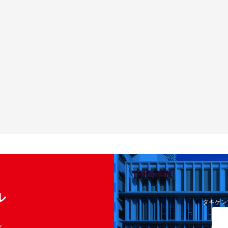
ル
タキゲン
く