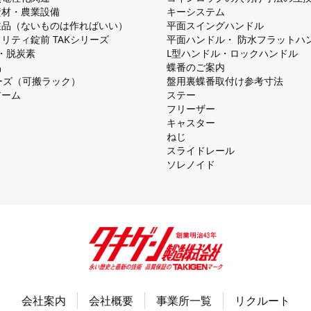
資材・農業設備
キーシステム
注品（ないものは作ればいい）
平⾯スイングハンドル
リティ錠前 TAKシリーズ
平⾯ハンドル・ 防⽔フラットハ
慮・脱炭素
L型ハンドル・ロックハンドル
品
蝶番のご案内
シリーズ（可搬ラック）
盤⽤裏蝶番取付け参考⼨法
アーム
ステー
フリーザー
キャスター
ねじ
スライドレール
ソレノイド
会社案内
会社概要
事業所一覧
リクルート