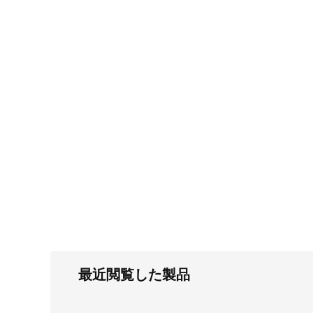
FC・C
電気錠・インターロック
L・LE
キースイッチ
S
キャスター・アジャスター・スライドレ
ール・モニターアーム
K・KC
断熱・ライト・ラック
FD・FE
最近閲覧した製品