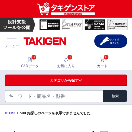
ゲスト様
ログイン
メニュー
0
0
0
価格一覧
CADデータ
お気に入り
カート
選定ツール
カテゴリから探す
製品カタログ
検索
ハンドル・取手・つまみ・周辺機器
FA・A
CAD一覧
/
HOME
500 お探しのページを表示できませんでした
蝶番・ステー・周辺機器
サポート・お問合せ
FB・B