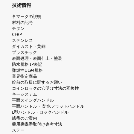
技術情報
各マークの説明
材料の記号
チタン
CFRP
ステンレス
ダイカスト・⻩銅
プラスチック
表面処理・表面仕上・塗装
防⽔規格 IP表記
難燃性UL94規格
業界指定商品
錠前の取扱に関するお願い
コインロックの⽳明け⼨法の互換性
キーシステム
平⾯スイングハンドル
平⾯ハンドル・ 防⽔フラットハンドル
L型ハンドル・ロックハンドル
蝶番のご案内
盤⽤裏蝶番取付け参考⼨法
ステー