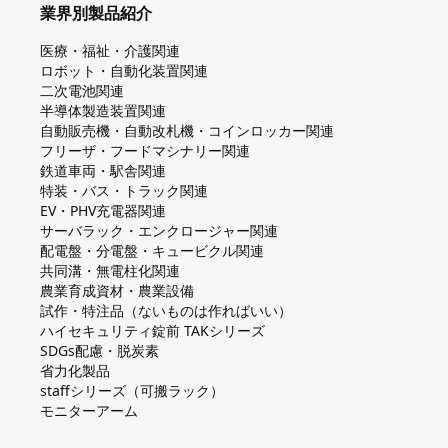
業界別製品紹介
医療・福祉・介護関連
ロボット・自動化装置関連
二次電池関連
半導体製造装置関連
自動販売機・自動改札機・コインロッカー関連
フリーザ・フードマシナリー関連
鉄道車両・駅舎関連
特装・バス・トラック関連
EV・PHV充電器関連
サーバラック・エンクロージャー関連
配電盤・分電盤・キュービクル関連
共同溝・無電柱化関連
農業育成資材・農業設備
試作・特注品（ないものは作ればいい）
ハイセキュリティ錠前 TAKシリーズ
SDGs配慮・脱炭素
省力化製品
staffシリーズ（可搬ラック）
モニターアーム