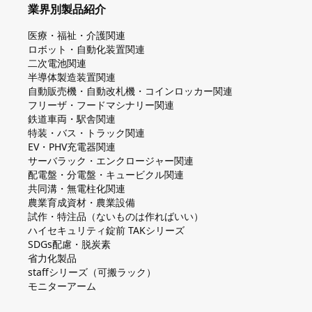
業界別製品紹介
医療・福祉・介護関連
ロボット・自動化装置関連
二次電池関連
半導体製造装置関連
自動販売機・自動改札機・コインロッカー関連
フリーザ・フードマシナリー関連
鉄道車両・駅舎関連
特装・バス・トラック関連
EV・PHV充電器関連
サーバラック・エンクロージャー関連
配電盤・分電盤・キュービクル関連
共同溝・無電柱化関連
農業育成資材・農業設備
試作・特注品（ないものは作ればいい）
ハイセキュリティ錠前 TAKシリーズ
SDGs配慮・脱炭素
省力化製品
staffシリーズ（可搬ラック）
モニターアーム