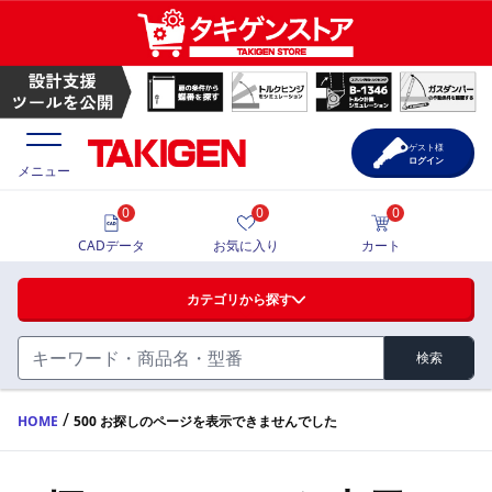
ゲスト様
ログイン
メニュー
0
0
0
価格一覧
CADデータ
お気に入り
カート
選定ツール
カテゴリから探す
製品カタログ
検索
ハンドル・取手・つまみ・周辺機器
FA・A
CAD一覧
/
HOME
500 お探しのページを表示できませんでした
蝶番・ステー・周辺機器
サポート・お問合せ
FB・B