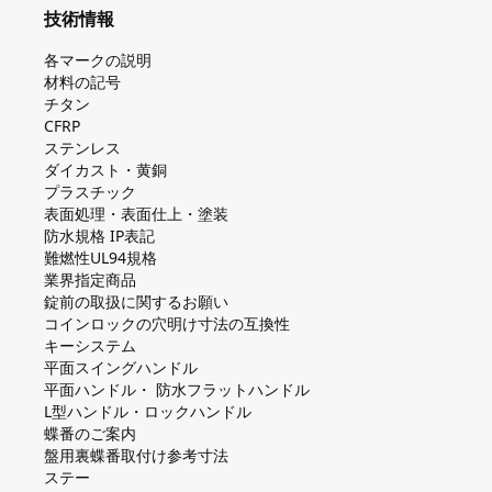
技術情報
各マークの説明
材料の記号
チタン
CFRP
ステンレス
ダイカスト・⻩銅
プラスチック
表面処理・表面仕上・塗装
防⽔規格 IP表記
難燃性UL94規格
業界指定商品
錠前の取扱に関するお願い
コインロックの⽳明け⼨法の互換性
キーシステム
平⾯スイングハンドル
平⾯ハンドル・ 防⽔フラットハンドル
L型ハンドル・ロックハンドル
蝶番のご案内
盤⽤裏蝶番取付け参考⼨法
ステー