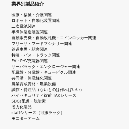
業界別製品紹介
医療・福祉・介護関連
ロボット・自動化装置関連
二次電池関連
半導体製造装置関連
自動販売機・自動改札機・コインロッカー関連
フリーザ・フードマシナリー関連
鉄道車両・駅舎関連
特装・バス・トラック関連
EV・PHV充電器関連
サーバラック・エンクロージャー関連
配電盤・分電盤・キュービクル関連
共同溝・無電柱化関連
農業育成資材・農業設備
試作・特注品（ないものは作ればいい）
ハイセキュリティ錠前 TAKシリーズ
SDGs配慮・脱炭素
省力化製品
staffシリーズ（可搬ラック）
モニターアーム