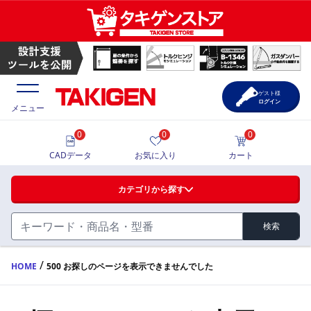
ゲスト様
ログイン
メニュー
0
0
0
価格一覧
CADデータ
お気に入り
カート
選定ツール
カテゴリから探す
製品カタログ
検索
ハンドル・取手・つまみ・周辺機器
FA・A
CAD一覧
/
HOME
500 お探しのページを表示できませんでした
蝶番・ステー・周辺機器
サポート・お問合せ
FB・B