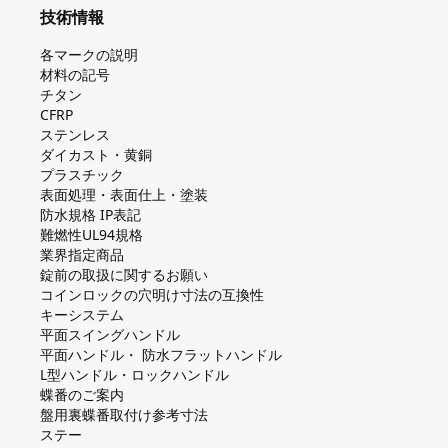
技術情報
各マークの説明
材料の記号
チタン
CFRP
ステンレス
ダイカスト・⻩銅
プラスチック
表面処理・表面仕上・塗装
防⽔規格 IP表記
難燃性UL94規格
業界指定商品
錠前の取扱に関するお願い
コインロックの⽳明け⼨法の互換性
キーシステム
平⾯スイングハンドル
平⾯ハンドル・ 防⽔フラットハンドル
L型ハンドル・ロックハンドル
蝶番のご案内
盤⽤裏蝶番取付け参考⼨法
ステー