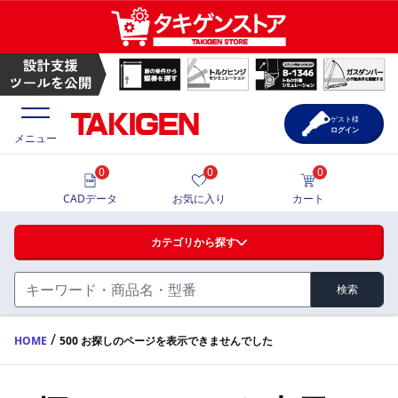
ゲスト様
ログイン
メニュー
0
0
0
価格一覧
CADデータ
お気に入り
カート
選定ツール
カテゴリから探す
製品カタログ
検索
ハンドル・取手・つまみ・周辺機器
FA・A
CAD一覧
/
HOME
500 お探しのページを表示できませんでした
蝶番・ステー・周辺機器
サポート・お問合せ
FB・B