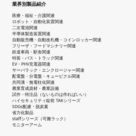
業界別製品紹介
医療・福祉・介護関連
ロボット・自動化装置関連
二次電池関連
半導体製造装置関連
自動販売機・自動改札機・コインロッカー関連
フリーザ・フードマシナリー関連
鉄道車両・駅舎関連
特装・バス・トラック関連
EV・PHV充電器関連
サーバラック・エンクロージャー関連
配電盤・分電盤・キュービクル関連
共同溝・無電柱化関連
農業育成資材・農業設備
試作・特注品（ないものは作ればいい）
ハイセキュリティ錠前 TAKシリーズ
SDGs配慮・脱炭素
省力化製品
staffシリーズ（可搬ラック）
モニターアーム