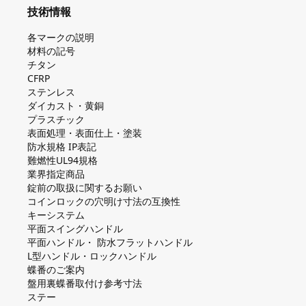
技術情報
各マークの説明
材料の記号
チタン
CFRP
ステンレス
ダイカスト・⻩銅
プラスチック
表面処理・表面仕上・塗装
防⽔規格 IP表記
難燃性UL94規格
業界指定商品
錠前の取扱に関するお願い
コインロックの⽳明け⼨法の互換性
キーシステム
平⾯スイングハンドル
平⾯ハンドル・ 防⽔フラットハンドル
L型ハンドル・ロックハンドル
蝶番のご案内
盤⽤裏蝶番取付け参考⼨法
ステー