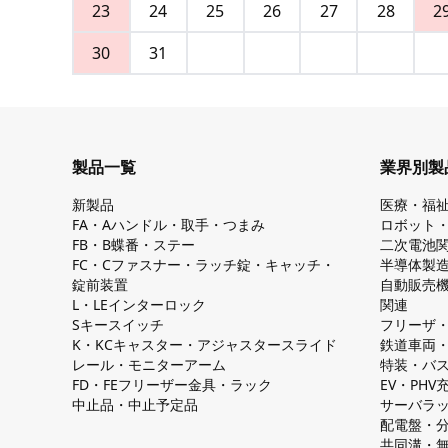
23
24
25
26
27
28
2
30
31
製品一覧
業界別製
新製品
医療・福
FA・Aハンドル・取手・つまみ
ロボット
FB・B蝶番・ステー
二次電池
FC・Cファスナー・ラッチ錠・キャッチ・
半導体製
錠前装置
自動販売
L・LEインターロック
関連
Sキースイッチ
フリーザ
K・KCキャスター・アジャスタースライド
鉄道車両
レール・モニターアーム
特装・バ
FD・FEフリーザー金具・ラック
EV・PH
中止品・中止予定品
サーバラ
配電盤・
共同溝・