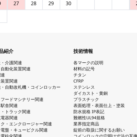
9
27
28
29
30
品紹介
技術情報
祉・介護関連
各マークの説明
・自動化装置関連
材料の記号
関連
チタン
造装置関連
CFRP
機・自動改札機・コインロッカー
ステンレス
ダイカスト・⻩銅
・フードマシナリー関連
プラスチック
・駅舎関連
表面処理・表面仕上・塗装
ス・トラック関連
防⽔規格 IP表記
V充電器関連
難燃性UL94規格
ック・エンクロージャー関連
業界指定商品
分電盤・キュービクル関連
錠前の取扱に関するお願い
無電柱化関連
コインロックの⽳明け⼨法の互