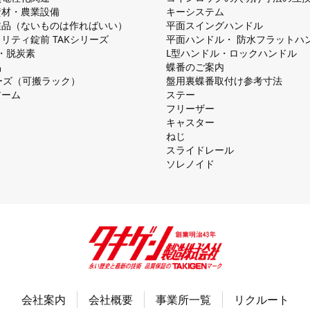
資材・農業設備
キーシステム
注品（ないものは作ればいい）
平⾯スイングハンドル
リティ錠前 TAKシリーズ
平⾯ハンドル・ 防⽔フラットハ
慮・脱炭素
L型ハンドル・ロックハンドル
品
蝶番のご案内
シリーズ（可搬ラック）
盤⽤裏蝶番取付け参考⼨法
アーム
ステー
フリーザー
キャスター
ねじ
スライドレール
ソレノイド
会社案内
会社概要
事業所一覧
リクルート