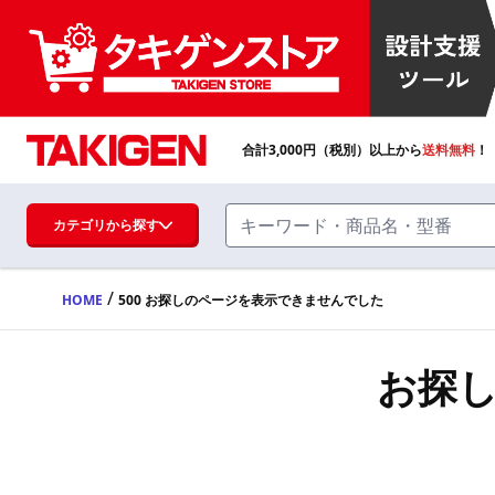
合計
3,000
円（税別）以上から
送料無料
！
カテゴリから探す
/
HOME
500 お探しのページを表示できませんでした
ハンドル・取手・つまみ・周辺機器
FA・A
お探
蝶番・ステー・周辺機器
FB・B
ファスナー・ラッチ錠・キャッチ・錠前
装置・周辺機器