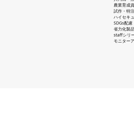
農業育成
試作・特
ハイセキュ
SDGs配
省力化製
staff
モニター