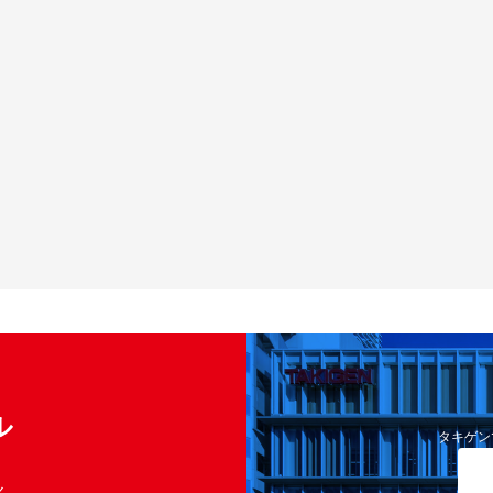
ル
タキゲン
く