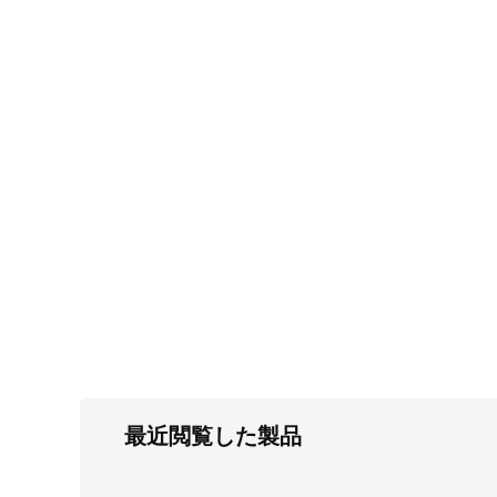
FC・C
電気錠・インターロック
L・LE
キースイッチ
S
キャスター・アジャスター・スライドレ
ール・モニターアーム
K・KC
断熱・ライト・ラック
FD・FE
最近閲覧した製品