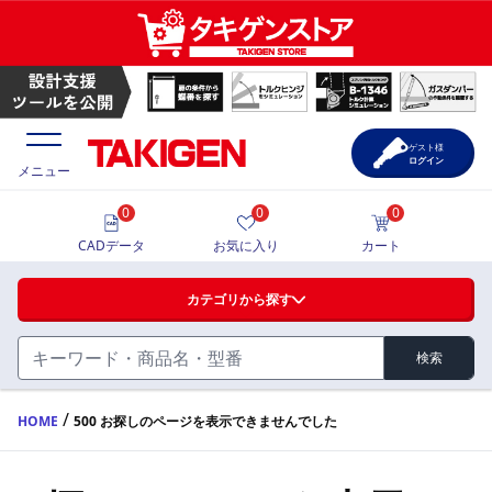
ゲスト様
ログイン
メニュー
0
0
0
価格一覧
CADデータ
お気に入り
カート
選定ツール
カテゴリから探す
製品カタログ
検索
ハンドル・取手・つまみ・周辺機器
FA・A
CAD一覧
/
HOME
500 お探しのページを表示できませんでした
蝶番・ステー・周辺機器
サポート・お問合せ
FB・B