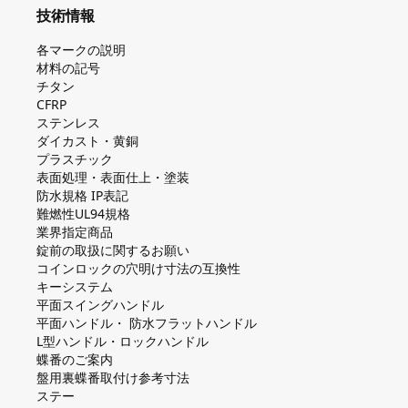
技術情報
各マークの説明
材料の記号
チタン
CFRP
ステンレス
ダイカスト・⻩銅
プラスチック
表面処理・表面仕上・塗装
防⽔規格 IP表記
難燃性UL94規格
業界指定商品
錠前の取扱に関するお願い
コインロックの⽳明け⼨法の互換性
キーシステム
平⾯スイングハンドル
平⾯ハンドル・ 防⽔フラットハンドル
L型ハンドル・ロックハンドル
蝶番のご案内
盤⽤裏蝶番取付け参考⼨法
ステー