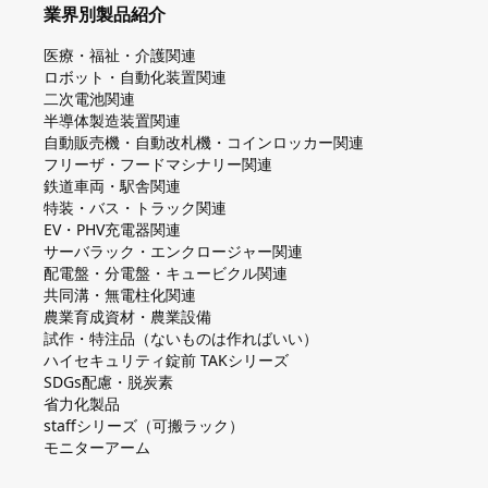
業界別製品紹介
医療・福祉・介護関連
ロボット・自動化装置関連
二次電池関連
半導体製造装置関連
自動販売機・自動改札機・コインロッカー関連
フリーザ・フードマシナリー関連
鉄道車両・駅舎関連
特装・バス・トラック関連
EV・PHV充電器関連
サーバラック・エンクロージャー関連
配電盤・分電盤・キュービクル関連
共同溝・無電柱化関連
農業育成資材・農業設備
試作・特注品（ないものは作ればいい）
ハイセキュリティ錠前 TAKシリーズ
SDGs配慮・脱炭素
省力化製品
staffシリーズ（可搬ラック）
モニターアーム